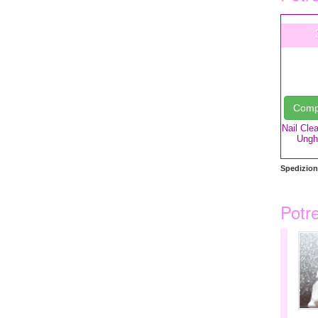
Com
Nail Cle
Ungh
Spedizione
Potre