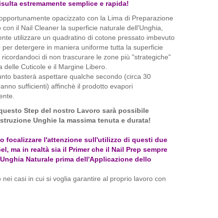
risulta estremamente semplice e rapida!
opportunamente opacizzato con la Lima di Preparazione
 con il Nail Cleaner la superficie naturale dell'Unghia,
iente utilizzare un quadratino di cotone pressato imbevuto
p per detergere in maniera uniforme tutta la superficie
, ricordandoci di non trascurare le zone più "strategiche"
 delle Cuticole e il Margine Libero.
nto basterà aspettare qualche secondo (circa 30
anno sufficienti) affinchè il prodotto evapori
ente.
 questo Step del nostro Lavoro sarà possibile
ostruzione Unghie la massima tenuta e durata!
calizzare l'attenzione sull'utilizzo di questi due
l, ma in realtà sia il Primer che il Nail Prep sempre
'Unghia Naturale prima dell'Applicazione dello
nei casi in cui si voglia garantire al proprio lavoro con