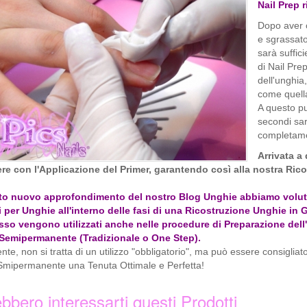
Nail Prep 
Dopo aver 
e sgrassato
sarà suffic
di Nail Pre
dell'unghia
come quella
A questo pu
secondi sar
completam
Arrivata a
re con l'Applicazione del Primer, garantendo così alla nostra Ric
to nuovo approfondimento del nostro Blog Unghie abbiamo voluto fo
 per Unghie all'interno delle fasi di una Ricostruzione Unghie in Ge
sso vengono utilizzati anche nelle procedure di Preparazione dell
Semipermanente (Tradizionale o One Step).
te, non si tratta di un utilizzo "obbligatorio", ma può essere consigliato 
Smipermanente una Tenuta Ottimale e Perfetta!
bbero interessarti questi Prodotti