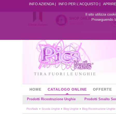
INFO AZIENDA
INFO PER L'ACQUISTO
APRIRE
Il sito utilizza coo
SHOP ONLINE
Proseguendo la 
DAL 2006
HOME
CATALOGO ONLINE
OFFERTE
Prodotti Ricostruzione Unghie
Prodotti Smalto S
PicsNails
Scuola Unghie
Blog Unghie
Blog Ricostruzione Unghie