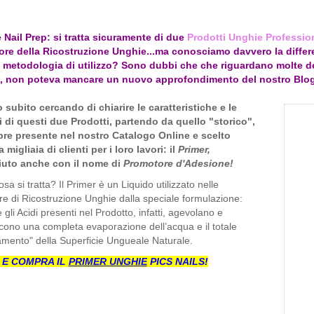
 Nail Prep: si tratta sicuramente di due
Prodotti Unghie Profession
tore della Ricostruzione Unghie...ma conosciamo davvero la differen
a metodologia di utilizzo? Sono dubbi che che riguardano molte del
 non poteva mancare un nuovo approfondimento del nostro Blog 
 subito cercando di chiarire le caratteristiche e le
i di questi due Prodotti, partendo da quello "storico",
re presente nel nostro Catalogo Online e scelto
 migliaia di clienti per i loro lavori: il
Primer,
uto anche con il nome di
Promotore d'Adesione!
sa si tratta? Il Primer è un Liquido utilizzato nelle
e di Ricostruzione Unghie dalla speciale formulazione:
e gli Acidi presenti nel Prodotto, infatti, agevolano e
cono una completa evaporazione dell’acqua e il totale
mento" della Superficie Ungueale Naturale.
E
COMPRA
IL
PRIMER UNGHIE
PICS
NAILS!