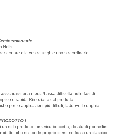
Semipermanente:
s Nails.
per donare alle vostre unghie una straordinaria
sicurarsi una media/bassa difficoltà nelle fasi di
mplice e rapida Rimozione del prodotto.
e per le applicazioni più difficili, laddove le unghie
O PRODOTTO !
un solo prodotto: un’unica boccetta, dotata di pennellino
 prodotto, che si stende proprio come se fosse un classico