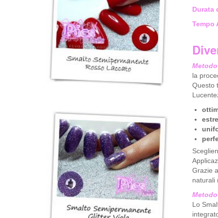
Durata 
Tempo 
Dive
Metodo 
la proce
Questo t
Lucentez
ottim
estr
unifo
perf
Sceglien
Applicaz
Grazie a
naturali
Metodo
Lo Smalt
integrat