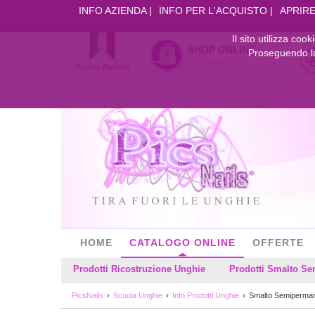
INFO AZIENDA
INFO PER L'ACQUISTO
APRIRE
Il sito utilizza coo
SHOP ONLINE
Proseguendo la 
DAL 2006
HOME
CATALOGO ONLINE
OFFERTE
Prodotti Ricostruzione Unghie
Prodotti Smalto S
PicsNails
Scuola Unghie
Info Prodotti Unghie
Smalto Semiperma