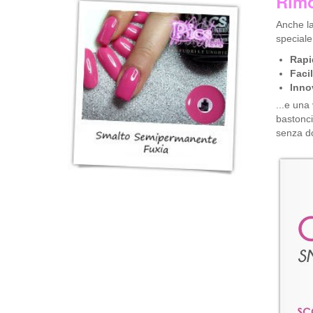
Rimo
Anche la
speciale
Rapi
Faci
Inno
...e una
bastonci
senza dov