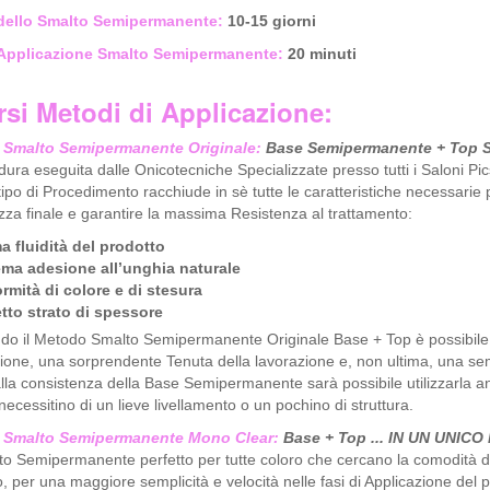
dello Smalto Semipermanente:
10-15 giorni
Applicazione Smalto Semipermanente:
20 minuti
rsi Metodi di Applicazione:
Smalto Semipermanente Originale:
Base Semipermanente + Top 
dura eseguita dalle Onicotecniche Specializzate presso tutti i Saloni Pic
ipo di Procedimento racchiude in sè tutte le caratteristiche necessarie 
za finale e garantire la massima Resistenza al trattamento:
a fluidità del prodotto
ema adesione all’unghia naturale
rmità di colore e di stesura
etto strato di spessore
do il Metodo Smalto Semipermanente Originale Base + Top è possibile as
ione, una sorprendente Tenuta della lavorazione e, non ultima, una se
lla consistenza della Base Semipermanente sarà possibile utilizzarla anch
 necessitino di un lieve livellamento o un pochino di struttura.
 Smalto Semipermanente Mono Clear:
Base + Top ... IN UN UNIC
o Semipermanente perfetto per tutte coloro che cercano la comodità di 
o, per una maggiore semplicità e velocità nelle fasi di Applicazione del