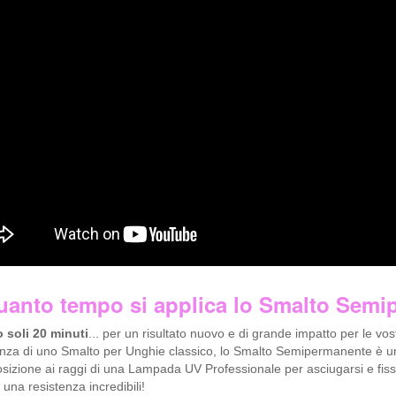
uanto tempo si applica lo Smalto Sem
 soli 20 minuti
... per un risultato nuovo e di grande impatto per le vost
enza di uno Smalto per Unghie classico, lo Smalto Semipermanente è un
osizione ai raggi di una Lampada UV Professionale per asciugarsi e fis
 una resistenza incredibili!