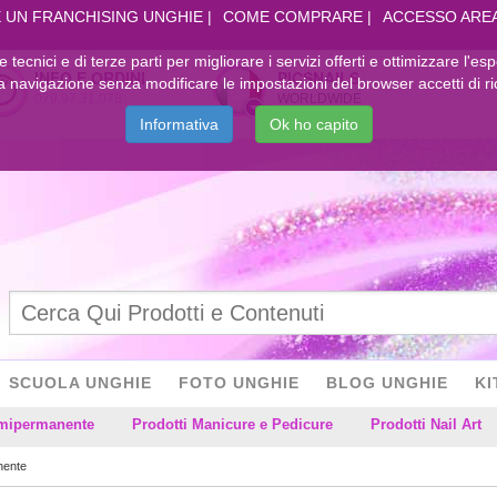
 UN FRANCHISING UNGHIE
COME COMPRARE
ACCESSO ARE
kie tecnici e di terze parti per migliorare i servizi offerti e ottimizzare l'es
INFO E ORDINI
PICSNAILS
navigazione senza modificare le impostazioni del browser accetti di ri
079.97.31.078
WORLDWIDE
Informativa
Ok ho capito
SCUOLA UNGHIE
FOTO UNGHIE
BLOG UNGHIE
KI
emipermanente
Prodotti Manicure e Pedicure
Prodotti Nail Art
nente