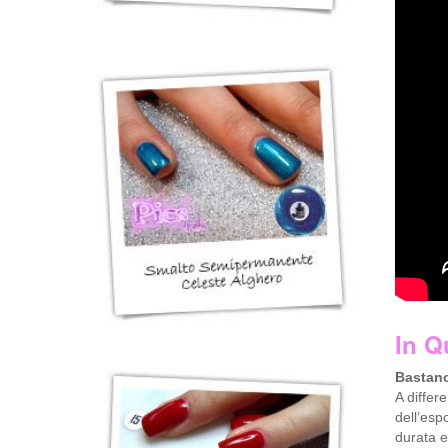
In Q
Bastano
A differ
dell’esp
durata e