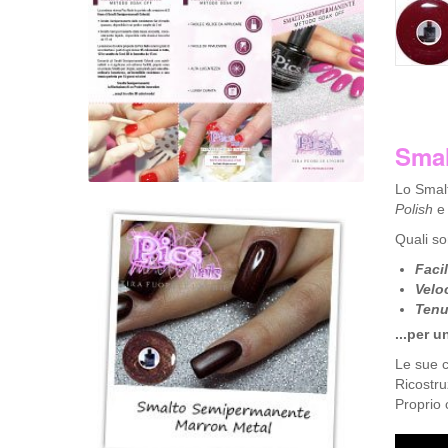
Smal
Lo Smal
Polish
e
Quali so
Faci
Velo
Tenut
...per 
Le sue c
Ricostru
Proprio 