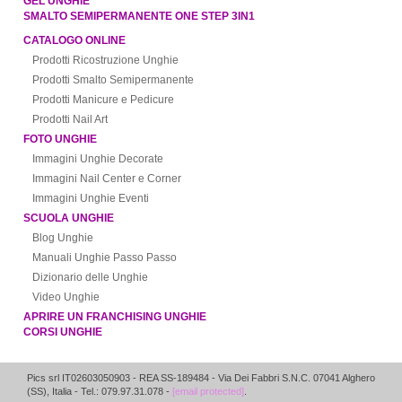
GEL UNGHIE
SMALTO SEMIPERMANENTE ONE STEP 3IN1
CATALOGO ONLINE
Prodotti Ricostruzione Unghie
Prodotti Smalto Semipermanente
Prodotti Manicure e Pedicure
Prodotti Nail Art
FOTO UNGHIE
Immagini Unghie Decorate
Immagini Nail Center e Corner
Immagini Unghie Eventi
SCUOLA UNGHIE
Blog Unghie
Manuali Unghie Passo Passo
Dizionario delle Unghie
Video Unghie
APRIRE UN FRANCHISING UNGHIE
CORSI UNGHIE
Pics srl IT02603050903
- REA SS-189484 -
Via Dei Fabbri S.N.C.
07041
Alghero
(
SS
),
Italia
- Tel.: 079.97.31.078 -
[email protected]
.