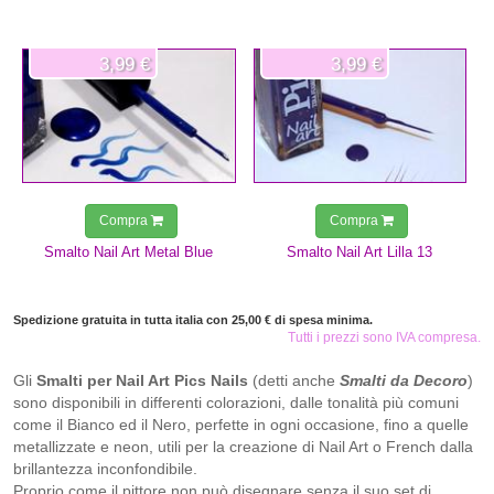
3,99 €
3,99 €
Compra
Compra
Smalto Nail Art Metal Blue
Smalto Nail Art Lilla 13
Spedizione gratuita in tutta italia con 25,00 € di spesa minima.
Tutti i prezzi sono IVA compresa.
Gli
Smalti per Nail Art Pics
Nails
(detti anche
Smalti da Decoro
)
sono disponibili in differenti colorazioni, dalle tonalità più comuni
come il Bianco ed il Nero, perfette in ogni occasione, fino a quelle
metallizzate e neon, utili per la creazione di Nail Art o French dalla
brillantezza inconfondibile.
​Proprio come il pittore non può disegnare senza il suo set di