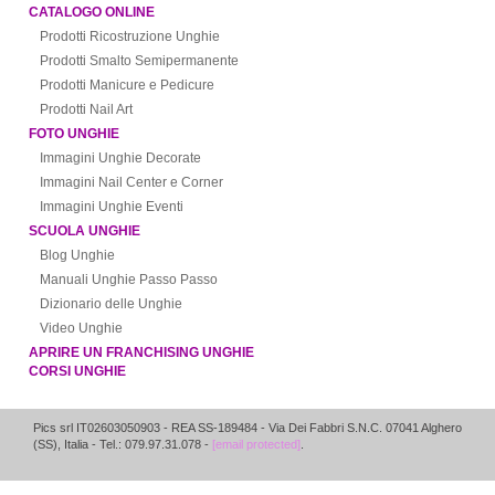
CATALOGO ONLINE
Prodotti Ricostruzione Unghie
Prodotti Smalto Semipermanente
Prodotti Manicure e Pedicure
Prodotti Nail Art
FOTO UNGHIE
Immagini Unghie Decorate
Immagini Nail Center e Corner
Immagini Unghie Eventi
SCUOLA UNGHIE
Blog Unghie
Manuali Unghie Passo Passo
Dizionario delle Unghie
Video Unghie
APRIRE UN FRANCHISING UNGHIE
CORSI UNGHIE
Pics srl IT02603050903
- REA SS-189484 -
Via Dei Fabbri S.N.C.
07041
Alghero
(
SS
),
Italia
- Tel.: 079.97.31.078 -
[email protected]
.