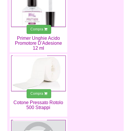
Compra
Primer Unghie Acido
Promotore D'Adesione
12 ml
4,99 €
Compra
Cotone Pressato Rotolo
500 Strappi
4,49 €