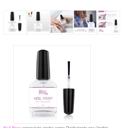
Nail Prep
conosciuto anche come
Deidratante per Unghie
,