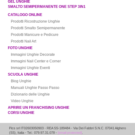
GEL UNGHIE
SMALTO SEMIPERMANENTE ONE STEP 3IN1
CATALOGO ONLINE
Prodotti Ricostruzione Unghie
Prodotti Smalto Semipermanente
Prodotti Manicure e Pedicure
Prodotti Nail Art
FOTO UNGHIE
Immagini Unghie Decorate
Immagini Nail Center e Corner
Immagini Unghie Eventi
SCUOLA UNGHIE
Blog Unghie
Manuali Unghie Passo Passo
Dizionario delle Unghie
Video Unghie
APRIRE UN FRANCHISING UNGHIE
CORSI UNGHIE
Pics srl IT02603050903
- REA SS-189484 -
Via Dei Fabbri S.N.C.
07041
Alghero
(
SS
),
Italia
- Tel.: 079.97.31.078 -
[email protected]
.