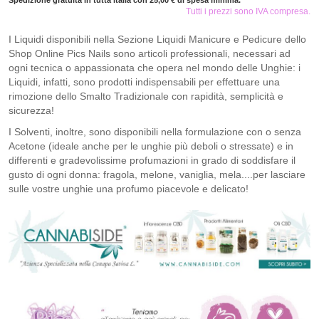
Spedizione gratuita in tutta italia con 25,00 € di spesa minima.
Tutti i prezzi sono IVA compresa.
I Liquidi disponibili nella Sezione Liquidi Manicure e Pedicure dello
Shop Online Pics Nails sono articoli professionali, necessari ad
ogni tecnica o appassionata che opera nel mondo delle Unghie: i
Liquidi, infatti, sono prodotti indispensabili per effettuare una
rimozione dello Smalto Tradizionale con rapidità, semplicità e
sicurezza!
I Solventi, inoltre, sono disponibili nella formulazione con o senza
Acetone (ideale anche per le unghie più deboli o stressate) e in
differenti e gradevolissime profumazioni in grado di soddisfare il
gusto di ogni donna: fragola, melone, vaniglia, mela....per lasciare
sulle vostre unghie una profumo piacevole e delicato!