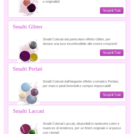
e originalità!
Scoprili Tutti
Smalti Glitter
Smalti Colorati dal particolare effetto Glitter, per
donare una luce inconfondibile alle vostre creazioni!
Scoprili Tutti
Smalti Perlati
Smalti Colorati dall'elegante effetto cromatico Perlato,
per mani e piedi femminili e sempre impeccabili!
Scoprili Tutti
Smalti Laccati
Smalti Colorati Laccati, disponibili in tantissimi colori e
nuances di tendenza, per un finish originale e al passo
con i tempi!