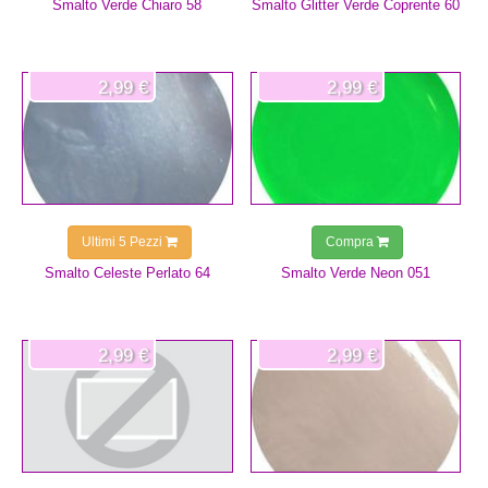
Smalto Verde Chiaro 58
Smalto Glitter Verde Coprente 60
2,99 €
2,99 €
Ultimi 5 Pezzi
Compra
Smalto Celeste Perlato 64
Smalto Verde Neon 051
2,99 €
2,99 €