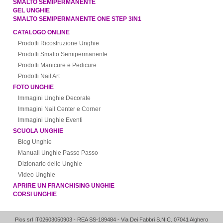
SMALTO SEMIPERMANENTE
GEL UNGHIE
SMALTO SEMIPERMANENTE ONE STEP 3IN1
CATALOGO ONLINE
Prodotti Ricostruzione Unghie
Prodotti Smalto Semipermanente
Prodotti Manicure e Pedicure
Prodotti Nail Art
FOTO UNGHIE
Immagini Unghie Decorate
Immagini Nail Center e Corner
Immagini Unghie Eventi
SCUOLA UNGHIE
Blog Unghie
Manuali Unghie Passo Passo
Dizionario delle Unghie
Video Unghie
APRIRE UN FRANCHISING UNGHIE
CORSI UNGHIE
Pics srl IT02603050903
- REA SS-189484 -
Via Dei Fabbri S.N.C.
07041
Alghero