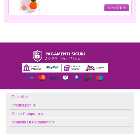
Scoprili Tutti
Contatti
Informazioni
Come Comprare
Modalità Di Pagamento