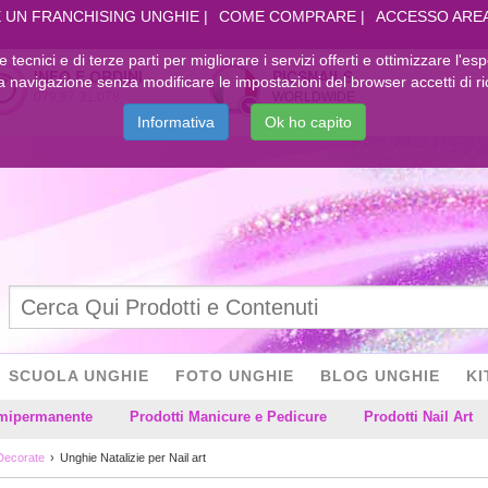
 UN FRANCHISING UNGHIE
COME COMPRARE
ACCESSO ARE
kie tecnici e di terze parti per migliorare i servizi offerti e ottimizzare l'es
INFO E ORDINI
PICSNAILS
navigazione senza modificare le impostazioni del browser accetti di ri
079.97.31.078
WORLDWIDE
Informativa
Ok ho capito
SCUOLA UNGHIE
FOTO UNGHIE
BLOG UNGHIE
KI
emipermanente
Prodotti Manicure e Pedicure
Prodotti Nail Art
Decorate
Unghie Natalizie per Nail art