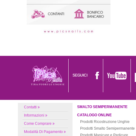
SEGUICI
SMALTO SEMIPERMANENTE
Contatti
CATALOGO ONLINE
Informazioni
Prodotti Ricostruzione Unghie
Come Comprare
Prodotti Smalto Semipermanente
Modalità Di Pagamento
Prodotti Manicure e Pedicure