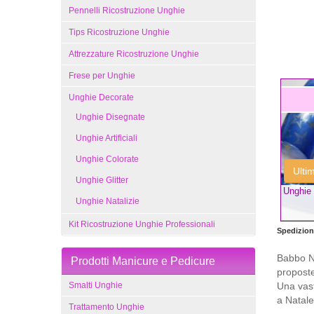
Pennelli Ricostruzione Unghie
Tips Ricostruzione Unghie
Attrezzature Ricostruzione Unghie
Frese per Unghie
Unghie Decorate
Unghie Disegnate
Unghie Artificiali
Unghie Colorate
Ulti
Unghie Glitter
Unghie 
Unghie Natalizie
Kit Ricostruzione Unghie Professionali
Spedizione
Babbo Na
Prodotti Manicure e Pedicure
proposte
Smalti Unghie
Una vast
a Natale
Trattamento Unghie