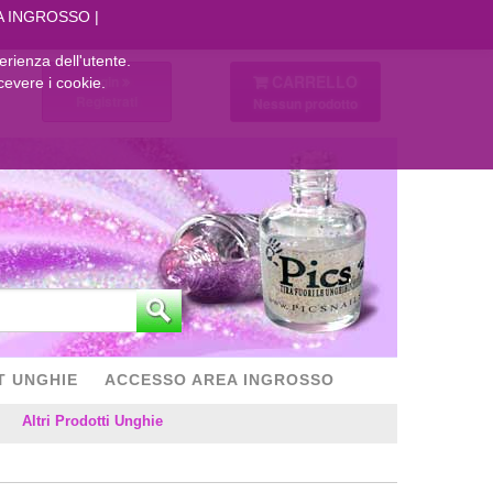
A INGROSSO
perienza dell'utente.
CARRELLO
Login
cevere i cookie.
Registrati
Nessun prodotto
T UNGHIE
ACCESSO AREA INGROSSO
Altri Prodotti Unghie