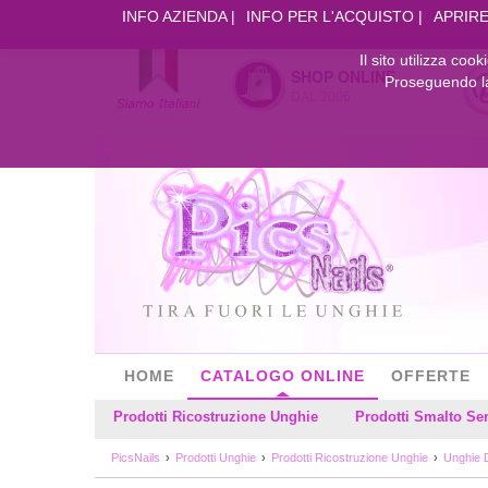
INFO AZIENDA
INFO PER L'ACQUISTO
APRIRE
Il sito utilizza coo
SHOP ONLINE
Proseguendo la 
DAL 2006
HOME
CATALOGO ONLINE
OFFERTE
Prodotti Ricostruzione Unghie
Prodotti Smalto S
PicsNails
Prodotti Unghie
Prodotti Ricostruzione Unghie
Unghie 