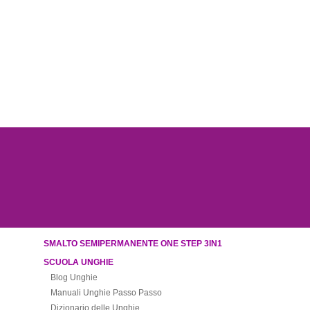
SMALTO SEMIPERMANENTE ONE STEP 3IN1
SCUOLA UNGHIE
Blog Unghie
Manuali Unghie Passo Passo
Dizionario delle Unghie