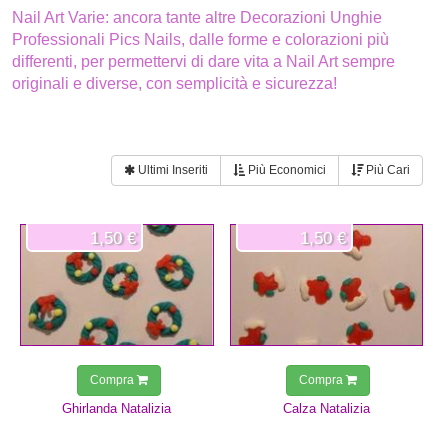
Nail Art Varie: ancora tante altre Decorazioni Unghie
Professionali Pics Nails, dalle forme e colorazioni più
differenti, per permettervi di dare vita a Nail Art sempre
originali e diverse, con semplicità e sicurezza!
Ultimi Inseriti
Più Economici
Più Cari
1,50 €
1,50 €
Compra
Compra
Ghirlanda Natalizia
Calza Natalizia