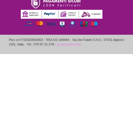
Pics srl IT02603050903
- REA SS-189484 -
Via Dei Fabbri S.N.C.
07041
Alghero
(
SS
),
Italia
- Tel.: 079.97.31.078 -
[email protected]
.