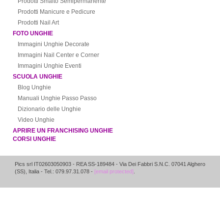
Prodotti Smalto Semipermanente
Prodotti Manicure e Pedicure
Prodotti Nail Art
FOTO UNGHIE
Immagini Unghie Decorate
Immagini Nail Center e Corner
Immagini Unghie Eventi
SCUOLA UNGHIE
Blog Unghie
Manuali Unghie Passo Passo
Dizionario delle Unghie
Video Unghie
APRIRE UN FRANCHISING UNGHIE
CORSI UNGHIE
Pics srl IT02603050903
- REA SS-189484 -
Via Dei Fabbri S.N.C.
07041
Alghero
(
SS
),
Italia
- Tel.: 079.97.31.078 -
[email protected]
.