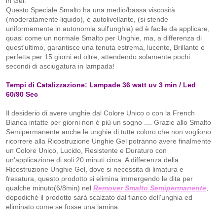
in Gel.
Questo Speciale Smalto ha una medio/bassa viscosità
(moderatamente liquido), è autolivellante, (si stende
uniformemente in autonomia sull'unghia) ed è facile da applicare,
quasi come un normale Smalto per Unghie, ma, a differenza di
quest'ultimo, garantisce una tenuta estrema, lucente, Brillante e
perfetta per 15 giorni ed oltre, attendendo solamente pochi
secondi di asciugatura in lampada!
Tempi di Catalizzazione: Lampade 36 watt uv 3 min / Led
60/90 Sec
Il desiderio di avere unghie dal Colore Unico o con la French
Bianca intatte per giorni non è più un sogno .... Grazie allo Smalto
Semipermanente anche le unghie di tutte coloro che non vogliono
ricorrere alla Ricostruzione Unghie Gel potranno avere finalmente
un Colore Unico, Lucido, Resistente e Duraturo con
un'applicazione di soli 20 minuti circa. A differenza della
Ricostruzione Unghie Gel, dove si necessita di limatura e
fresatura, questo prodotto si elimina immergendo le dita per
qualche minuto(6/8min) nel
Remover Smalto Semipermanente
,
dopodiché il prodotto sarà scalzato dal fianco dell'unghia ed
eliminato come se fosse una lamina.