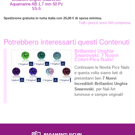
Aquamarine AB 1,7 mm 50 Pz
SS-5
Spedizione gratuita in tutta italia con 25,00 € di spesa minima.
Tutti i prezzi sono IVA compresa.
Potrebbero interessarti questi Contenuti
Brillantini Unghie
Swarovski: 7 Nuovi
Colori Pics Nails!
Continuano le Novità Pics Nails
e questa volta siamo lieti di
presentarvi ben
7 Nuovi
Incredibili Brillantini Unghie
Swarovski
, per Nail Art
luminose e sempre originali!