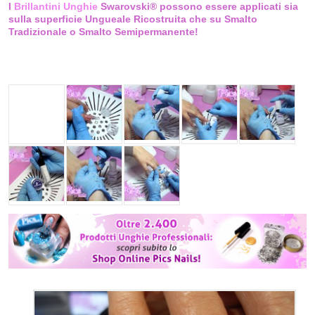
I
Brillantini Unghie
Swarovski® possono essere applicati sia
sulla superficie Ungueale Ricostruita che su Smalto
Tradizionale o Smalto Semipermanente!