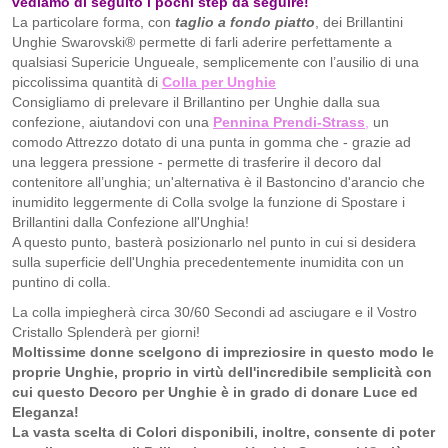
vediamo di seguito i pochi step da seguire!
La particolare forma, con
taglio a fondo piatto
, dei Brillantini
Unghie Swarovski® permette di farli aderire perfettamente a
qualsiasi Supericie Ungueale, semplicemente con l’ausilio di una
piccolissima quantità di
Colla per Unghie
Consigliamo di prelevare il Brillantino per Unghie dalla sua
confezione, aiutandovi con una
Pennina Prendi-Strass
,
un
comodo Attrezzo dotato di una punta in gomma che - grazie ad
una leggera pressione - permette di trasferire il decoro dal
contenitore all’unghia; un'alternativa è il Bastoncino d'arancio che
inumidito leggermente di Colla svolge la funzione di Spostare i
Brillantini dalla Confezione all'Unghia!
A questo punto, basterà posizionarlo nel punto in cui si desidera
sulla superficie dell'Unghia precedentemente inumidita con un
puntino di colla.
La colla impiegherà circa 30/60 Secondi ad asciugare e il Vostro
Cristallo Splenderà per giorni!
Moltissime donne scelgono di impreziosire in questo modo le
proprie Unghie, proprio in virtù dell'incredibile semplicità con
cui questo Decoro per Unghie è in grado di donare Luce ed
Eleganza!
La vasta scelta di Colori disponibili, inoltre, consente di poter