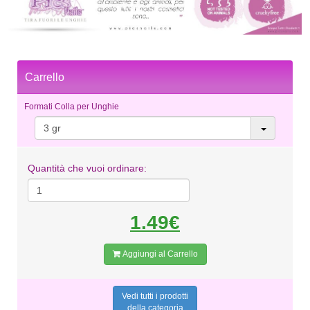
Carrello
Formati Colla per Unghie
3 gr
Quantità che vuoi ordinare:
1.49€
Aggiungi al Carrello
Vedi tutti i prodotti
della categoria