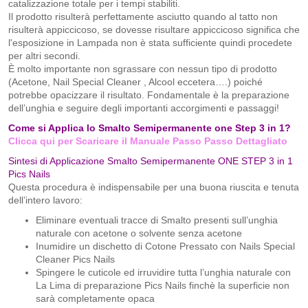
catalizzazione totale per i tempi stabiliti.
Il prodotto risulterà perfettamente asciutto quando al tatto non
risulterà appiccicoso, se dovesse risultare appiccicoso significa che
l'esposizione in Lampada non è stata sufficiente quindi procedete
per altri secondi.
È molto importante non sgrassare con nessun tipo di prodotto
(Acetone, Nail Special Cleaner , Alcool eccetera….) poiché
potrebbe opacizzare il risultato. Fondamentale è la preparazione
dell’unghia e seguire degli importanti accorgimenti e passaggi!
Come si Applica lo Smalto Semipermanente one Step 3 in 1?
Clicca qui per Scaricare il Manuale Passo Passo Dettagliato
Sintesi di Applicazione Smalto Semipermanente ONE STEP 3 in 1
Pics Nails
Questa procedura è indispensabile per una buona riuscita e tenuta
dell’intero lavoro:
Eliminare eventuali tracce di Smalto presenti sull’unghia
naturale con acetone o solvente senza acetone
Inumidire un dischetto di Cotone Pressato con Nails Special
Cleaner Pics Nails
Spingere le cuticole ed irruvidire tutta l’unghia naturale con
La Lima di preparazione Pics Nails finchè la superficie non
sarà completamente opaca