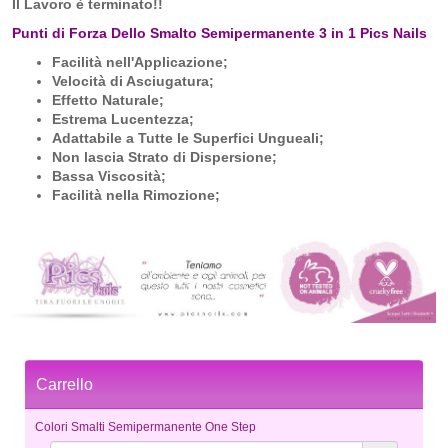
Il Lavoro è terminato!!
Punti di Forza Dello Smalto Semipermanente 3 in 1 Pics Nails
Facilità nell'Applicazione;
Velocità di Asciugatura;
Effetto Naturale;
Estrema Lucentezza;
Adattabile a Tutte le Superfici Ungueali;
Non lascia Strato di Dispersione;
Bassa Viscosità;
Facilità nella Rimozione;
Carrello
Colori Smalti Semipermanente One Step