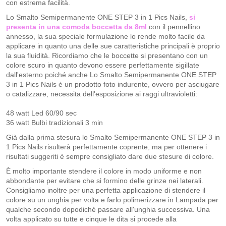
con estrema facilità.
Lo Smalto Semipermanente ONE STEP 3 in 1 Pics Nails,
si
presenta in una comoda boccetta da 8ml
con il pennellino
annesso, la sua speciale formulazione lo rende molto facile da
applicare in quanto una delle sue caratteristiche principali è proprio
la sua fluidità. Ricordiamo che le boccette si presentano con un
colore scuro in quanto devono essere perfettamente sigillate
dall'esterno poiché anche Lo Smalto Semipermanente ONE STEP
3 in 1 Pics Nails è un prodotto foto indurente, ovvero per asciugare
o catalizzare, necessita dell'esposizione ai raggi ultravioletti:
48 watt Led 60/90 sec
36 watt Bulbi tradizionali 3 min​
Già dalla prima stesura lo Smalto Semipermanente ONE STEP 3 in
1 Pics Nails risulterà perfettamente coprente, ma per ottenere i
risultati suggeriti è sempre consigliato dare due stesure di colore.
È molto importante stendere il colore in modo uniforme e non
abbondante per evitare che si formino delle grinze nei laterali.
Consigliamo inoltre per una perfetta applicazione di stendere il
colore su un unghia per volta e farlo polimerizzare in Lampada per
qualche secondo dopodiché passare all'unghia successiva. Una
volta applicato su tutte e cinque le dita si procede alla