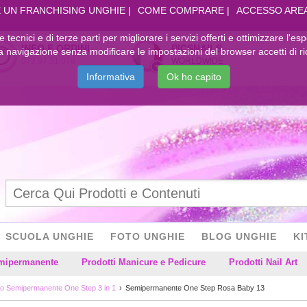
 UN FRANCHISING UNGHIE
COME COMPRARE
ACCESSO ARE
kie tecnici e di terze parti per migliorare i servizi offerti e ottimizzare l'es
INFO E ORDINI
PICSNAILS
navigazione senza modificare le impostazioni del browser accetti di ri
079.97.31.078
WORLDWIDE
Informativa
Ok ho capito
SCUOLA UNGHIE
FOTO UNGHIE
BLOG UNGHIE
KI
emipermanente
Prodotti Manicure e Pedicure
Prodotti Nail Art
o Semipermanente One Step 3 in 1
Semipermanente One Step Rosa Baby 13