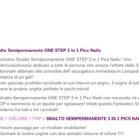
lto Semipermanente ONE STEP 3 in 1 Pics Nails
vissimo Smalto Semipermanente ONE STEP 3 in 1 Pics Nails ! Uno
torivoluzionario dedicato a tutte le persone che amano l’effetto dello 
izionale abbinato alla comodità dell’ asciugatura immediata in Lampad
ntezza di un gel!!
to speciale prodotto racchiude al suo interno un sogno, Il sogno di tut
vere le proprie unghie perfette in pochi minuti!
Smalto Semipermanente ONE STEP 3 in 1 Pics Nails non necessita nè
OP e nemmeno di un liquido per sgrassare! Infatti questo Fantastico S
interno ha tutti e tre i prodotti!
E + COLORE + TOP =
SMALTO SEMIPERMANENTE 3 IN 1 PICS NA
issimi passaggi per un risultato strabiliante!
formate le vostre unghie con due semplici stesure di colore !!!!!