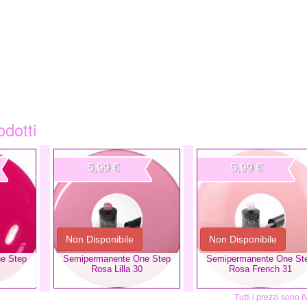
odotti
5,99 €
5,99 €
Non Disponibile
Non Disponibile
e Step
Semipermanente One Step
Semipermanente One St
Rosa Lilla 30
Rosa French 31
Tutti i prezzi sono 