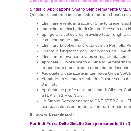
Clicca qui per Scaricare il Manuale Passo Passo De
Sintesi di Applicazione Smalto Semipermanente ONE ST
Questa procedura è indispensabile per una buona riusci
Eliminare eventuali tracce di Smalto presenti su
Inumidire un dischetto di Cotone Pressato con Na
Spingere le cuticole ed irruvidire tutta l’unghia 
completamente opaca
Eliminare la polverina creata con un Pennello Pul
Limare le lunghezze dell’unghia con una Lima dalla
Eliminare nuovamente la polverina creata con il 
Applicate il Colore scelto di Smalto Semiperma
troppo tirato e non troppo abbondante, facendo a
Asciugate o catalizzate in Lampada Uv da 36Watt
Stendete un secondo strato del Colore scelto di
3 minuti.
Applicate se preferite un pochino di Olio per Cu
STEP 3 in 1 Pics Nails
Lo Smalto Semipermanente ONE STEP 3 in 1 Pics N
non passate alcun prodotto perché lo rendereb
Il Lavoro è terminato!!
Punti di Forza Dello Smalto Semipermanente 3 in 1 