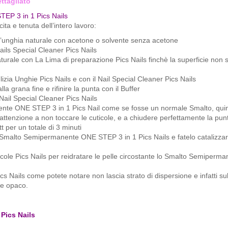
ttagliato
EP 3 in 1 Pics Nails
ta e tenuta dell’intero lavoro:
ll’unghia naturale con acetone o solvente senza acetone
ils Special Cleaner Pics Nails
naturale con La Lima di preparazione Pics Nails finchè la superficie non 
izia Unghie Pics Nails e con il Nail Special Cleaner Pics Nails
 grana fine e rifinire la punta con il Buffer
Nail Special Cleaner Pics Nails
nente ONE STEP 3 in 1 Pics Nail come se fosse un normale Smalto, qui
ttenzione a non toccare le cuticole, e a chiudere perfettamente la pun
 per un totale di 3 minuti
 Smalto Semipermanente ONE STEP 3 in 1 Pics Nails e fatelo catalizzare
ticole Pics Nails per reidratare le pelle circostante lo Smalto Semiper
ails come potete notare non lascia strato di dispersione e infatti su
be opaco.
Pics Nails