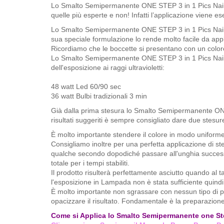
Lo Smalto Semipermanente ONE STEP 3 in 1 Pics Nails na
quelle più esperte e non! Infatti l’applicazione viene es
Lo Smalto Semipermanente ONE STEP 3 in 1 Pics Nai
sua speciale formulazione lo rende molto facile da applic
Ricordiamo che le boccette si presentano con un color
Lo Smalto Semipermanente ONE STEP 3 in 1 Pics Nails 
dell'esposizione ai raggi ultravioletti:
48 watt Led 60/90 sec
36 watt Bulbi tradizionali 3 min​
Già dalla prima stesura lo Smalto Semipermanente ONE 
risultati suggeriti è sempre consigliato dare due stesure
È molto importante stendere il colore in modo uniforme 
Consigliamo inoltre per una perfetta applicazione di st
qualche secondo dopodiché passare all'unghia successiv
totale per i tempi stabiliti.
Il prodotto risulterà perfettamente asciutto quando al t
l'esposizione in Lampada non è stata sufficiente quindi
È molto importante non sgrassare con nessun tipo di p
opacizzare il risultato. Fondamentale è la preparazione
Come si Applica lo Smalto Semipermanente one St