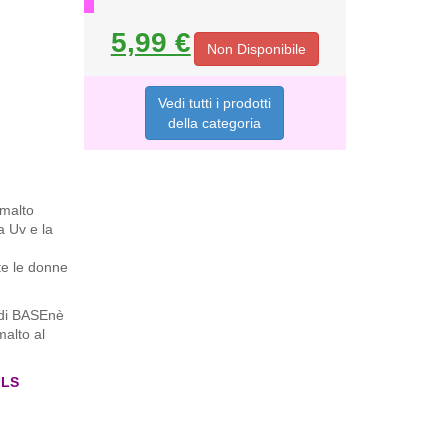
5,99 €
Non Disponibile
Vedi tutti i prodotti
della categoria
Smalto
a Uv e la
te le donne
 di BASEnè
malto al
ILS