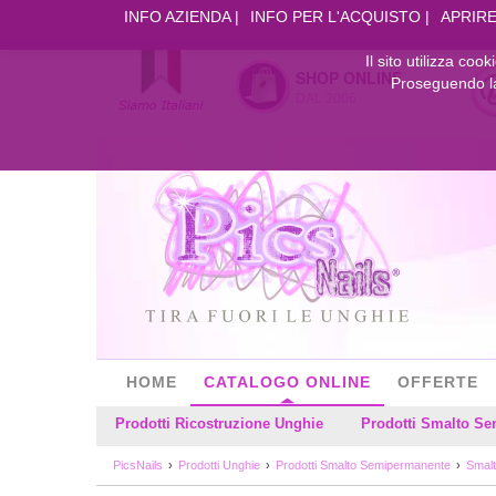
INFO AZIENDA
INFO PER L'ACQUISTO
APRIRE
Il sito utilizza coo
SHOP ONLINE
Proseguendo la 
DAL 2006
HOME
CATALOGO ONLINE
OFFERTE
Prodotti Ricostruzione Unghie
Prodotti Smalto S
PicsNails
Prodotti Unghie
Prodotti Smalto Semipermanente
Smalt