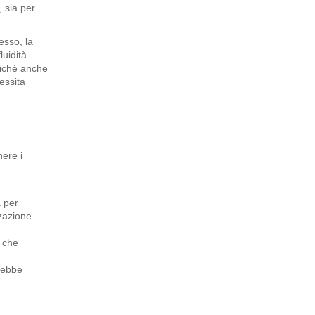
 sia per
esso, la
uidità.
oiché anche
essita
ere i
a per
zzazione
a che
rebbe