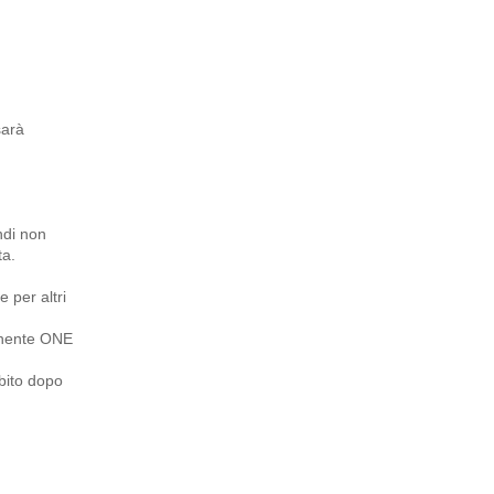
sarà
ndi non
ta.
 per altri
manente ONE
bito dopo