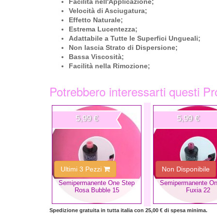
Facilità nell'Applicazione;
Velocità di Asciugatura;
Effetto Naturale;
Estrema Lucentezza;
Adattabile a Tutte le Superfici Ungueali;
Non lascia Strato di Dispersione;
Bassa Viscosità;
Facilità nella Rimozione;
Potrebbero interessarti questi Pr
5,99 €
5,99 €
Ultimi 3 Pezzi
Non Disponibile
Semipermanente One Step
Semipermanente On
Rosa Bubble 15
Fuxia 22
Spedizione gratuita in tutta italia con 25,00 € di spesa minima.