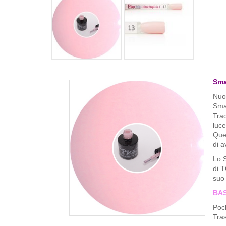
Sma
Nuo
Smal
Trad
luce
Ques
di a
Lo 
di T
suo 
BAS
Poch
Tras