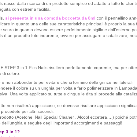
sce dalla ricerca di un prodotto semplice ed adatto a tutte le clienti,
eguita con estrema facilità.
ls,
si presenta in una comoda boccetta da 8ml
con il pennellino ann
are in quanto una delle sue caratteristiche principali è proprio la sua fl
e scuro in quanto devono essere perfettamente sigillate dall'esterno p
è un prodotto foto indurente, ovvero per asciugare o catalizzare, nec
STEP 3 in 1 Pics Nails risulterà perfettamente coprente, ma per otten
 di colore.
e non abbondante per evitare che si formino delle grinze nei laterali.
endere il colore su un unghia per volta e farlo polimerizzare in Lampad
a. Una volta applicato su tutte e cinque le dita si procede alla catali
atto non risulterà appiccicoso, se dovesse risultare appiccicoso signific
 procedete per altri secondi.
rodotto (Acetone, Nail Special Cleaner , Alcool eccetera….) poiché pot
 dell’unghia e seguire degli importanti accorgimenti e passaggi!
ep 3 in 1?