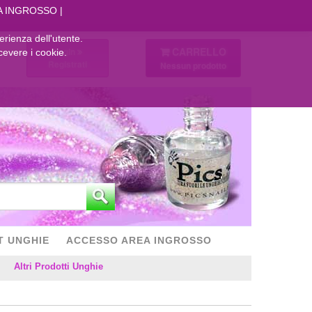
A INGROSSO
perienza dell'utente.
CARRELLO
Login
cevere i cookie.
Registrati
Nessun prodotto
T UNGHIE
ACCESSO AREA INGROSSO
Altri Prodotti Unghie