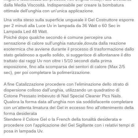
dalla Media Viscosità. Indispensabile per creare la bombatura
ottimale dell'unghia con un'unica applicazione.
Una volta steso sulla superficie ungueale il Gel Costruttore esporre
per 2 minuti alla Luce Uv in lampada da 36 Watt o 60 Sec in
Lampada Led 48 Watt.
Poiché dopo qualche secondo è comune percepire una
sensazione di calore sull'unghia naturale,dovuta dalla reazione
esotermica che avviene durante il processo di trasformazione dallo
stato gelatinoso a quello solido, si suggerisce di allontanare il dito
trattato dai raggi Uv non oltre i 5/10 secondi dalla prima
esposizione, fino alla scomparsa dei sentori di calore (Max 2/5
sec), per poi completare la polimerizzazione.
A fine Catalizzazione procedere con l'eliminazione dello strato di
dispersione colloso dall'unghia, utilizzando un quadratino di
Cotone Pressato imbevuto di Nail Special Cleaner Pics Nails.
Qualora la forma data all'unghia non sia soddisfacente completare
con un'attenta limatura del Gel in eccesso fino all'ottenimento della
forma desiderata
Stendere il Colore Gel o la French della tonalità desiderata e
procedere con l'applicazione del Gel Sigillante con i relativi tempi di
posa in lampada Uv.