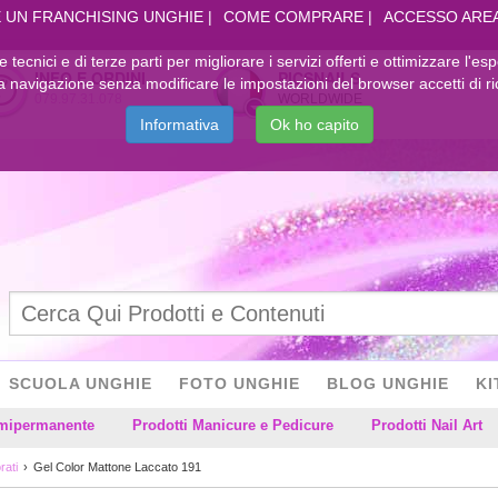
 UN FRANCHISING UNGHIE
COME COMPRARE
ACCESSO ARE
kie tecnici e di terze parti per migliorare i servizi offerti e ottimizzare l'es
INFO E ORDINI
PICSNAILS
navigazione senza modificare le impostazioni del browser accetti di ri
079.97.31.078
WORLDWIDE
Informativa
Ok ho capito
SCUOLA UNGHIE
FOTO UNGHIE
BLOG UNGHIE
KI
emipermanente
Prodotti Manicure e Pedicure
Prodotti Nail Art
rati
Gel Color Mattone Laccato 191