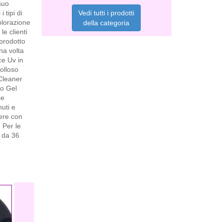
suo
Vedi tutti i prodotti
 tipi di
olorazione
della categoria
e clienti
 prodotto
na volta
ce Uv in
olloso
 Cleaner
to Gel
se
nuti e
ere con
 Per le
a da 36