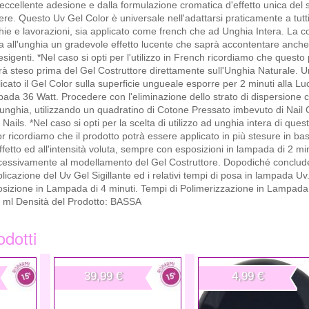
'eccellente adesione e dalla formulazione cromatica d'effetto unica del 
re. Questo Uv Gel Color è universale nell'adattarsi praticamente a tutti i
ie e lavorazioni, sia applicato come french che ad Unghia Intera. La c
 all'unghia un gradevole effetto lucente che saprà accontentare anche l
esigenti. *Nel caso si opti per l'utilizzo in French ricordiamo che questo
à steso prima del Gel Costruttore direttamente sull'Unghia Naturale. U
icato il Gel Color sulla superficie ungueale esporre per 2 minuti alla Lu
ada 36 Watt. Procedere con l'eliminazione dello strato di dispersione c
'unghia, utilizzando un quadratino di Cotone Pressato imbevuto di Nail
 Nails. *Nel caso si opti per la scelta di utilizzo ad unghia intera di ques
r ricordiamo che il prodotto potrà essere applicato in più stesure in ba
effetto ed all'intensità voluta, sempre con esposizioni in lampada di 2 mi
cessivamente al modellamento del Gel Costruttore. Dopodiché conclud
plicazione del Uv Gel Sigillante ed i relativi tempi di posa in lampada Uv.
sposizione in Lampada di 4 minuti. Tempi di Polimerizzazione in Lampad
5 ml Densità del Prodotto: BASSA
odotti
39,99 €
4,99 €