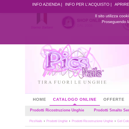
INFO AZIENDA
INFO PER L'ACQUISTO
APRIRE
Il sito utilizza coo
SHOP ONLINE
Proseguendo la 
DAL 2006
HOME
CATALOGO ONLINE
OFFERTE
Prodotti Ricostruzione Unghie
Prodotti Smalto S
PicsNails
Prodotti Unghie
Prodotti Ricostruzione Unghie
Gel Colo