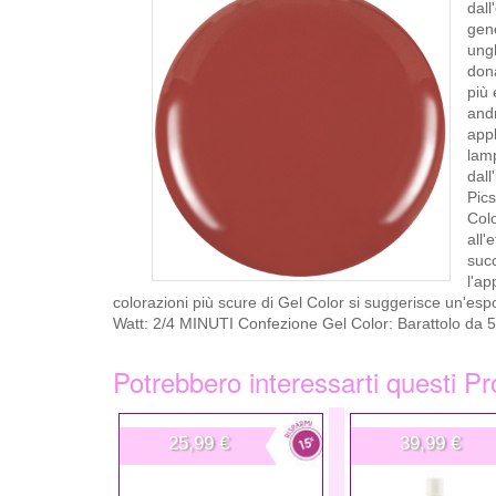
dall
gene
ungh
dona
più 
andr
appl
lamp
dall
Pics
Colo
all'
suc
l'ap
colorazioni più scure di Gel Color si suggerisce un'e
Watt: 2/4 MINUTI Confezione Gel Color: Barattolo da 
Potrebbero interessarti questi Pr
25,99 €
39,99 €