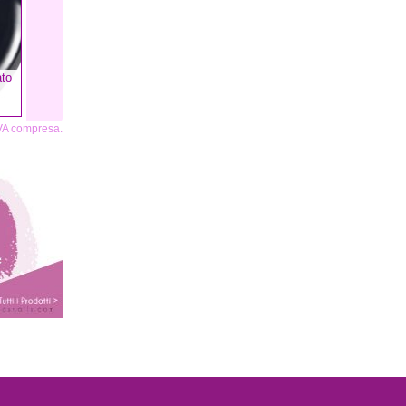
ato
IVA compresa.