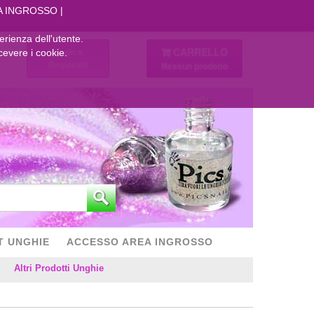
A INGROSSO
perienza dell'utente.
CARRELLO
Login
cevere i cookie.
Registrati
Nessun prodotto
T UNGHIE
ACCESSO AREA INGROSSO
Altri Prodotti Unghie