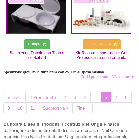
2,99 €
215,99 €
Compra
Ultimo Rimasto
Bicchierino Doppio con Tappo
Kit Ricostruzione Unghie Gel
per Nail Art
Professionale con Lampada
Spedizione gratuita in tutta italia con 25,00 € di spesa minima.
Tutti i prezzi sono IVA compresa.
(current)
« Inizio
< Precedente
2
3
4
5
6
7
8
9
10
11
Successiva >
Fine »
La nostra
Linea di Prodotti Ricostruzione Unghie
nasce
dall’esigenza del nostro Staff di utilizzare presso i Nail Center a
marchio Pics Nails Prodotti per Unghie altamente professionali,