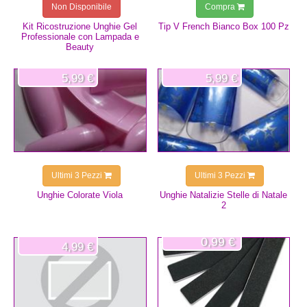
Non Disponibile
Compra
Kit Ricostruzione Unghie Gel
Tip V French Bianco Box 100 Pz
Professionale con Lampada e
Beauty
5,99 €
5,99 €
Ultimi 3 Pezzi
Ultimi 3 Pezzi
Unghie Colorate Viola
Unghie Natalizie Stelle di Natale
2
0,99 €
4,99 €