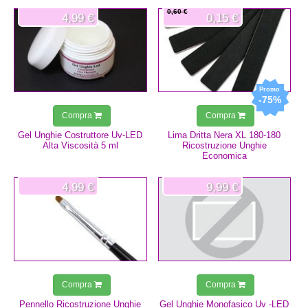
0,60 €
4,99 €
0,15 €
-75%
Compra
Compra
Gel Unghie Costruttore Uv-LED
Lima Dritta Nera XL 180-180
Alta Viscosità 5 ml
Ricostruzione Unghie
Economica
4,99 €
9,99 €
Compra
Compra
Pennello Ricostruzione Unghie
Gel Unghie Monofasico Uv -LED