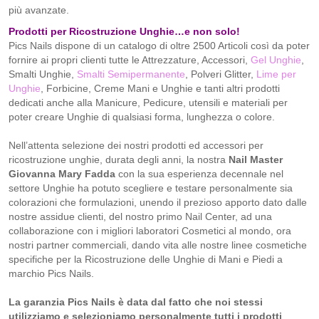
più avanzate.
Prodotti per Ricostruzione Unghie…e non solo!
Pics Nails dispone di un catalogo di oltre 2500 Articoli così da poter
fornire ai propri clienti tutte le Attrezzature, Accessori,
Gel Unghie
,
Smalti Unghie,
Smalti Semipermanente
, Polveri Glitter,
Lime per
Unghie
, Forbicine, Creme Mani e Unghie e tanti altri prodotti
dedicati anche alla Manicure, Pedicure, utensili e materiali per
poter creare Unghie di qualsiasi forma, lunghezza o colore.
Nell’attenta selezione dei nostri prodotti ed accessori per
ricostruzione unghie, durata degli anni, la nostra
Nail Master
Giovanna Mary Fadda
con la sua esperienza decennale nel
settore Unghie ha potuto scegliere e testare personalmente sia
colorazioni che formulazioni, unendo il prezioso apporto dato dalle
nostre assidue clienti, del nostro primo Nail Center, ad una
collaborazione con i migliori laboratori Cosmetici al mondo, ora
nostri partner commerciali, dando vita alle nostre linee cosmetiche
specifiche per la Ricostruzione delle Unghie di Mani e Piedi a
marchio Pics Nails.
La garanzia Pics Nails è data dal fatto che noi stessi
utilizziamo e selezioniamo personalmente tutti i prodotti