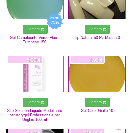
-75%
Compra
Compra
Gel Camaleonte Verde Fluo -
Tip Natural 50 Pz Misura 0
Turchese 150
5,99 €
4,99 €
Compra
Compra
Slip Solution Liquido Modellante
Gel Color Giallo 10
per Acrygel Professionale per
Unghie 100 ml