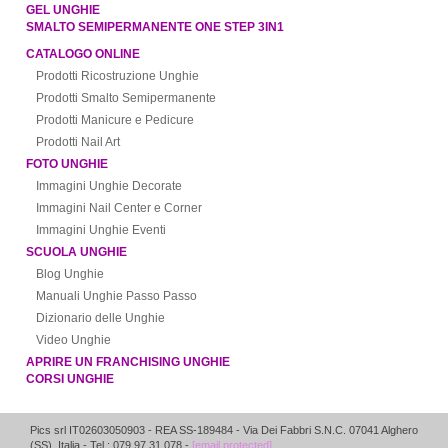
GEL UNGHIE
SMALTO SEMIPERMANENTE ONE STEP 3IN1
CATALOGO ONLINE
Prodotti Ricostruzione Unghie
Prodotti Smalto Semipermanente
Prodotti Manicure e Pedicure
Prodotti Nail Art
FOTO UNGHIE
Immagini Unghie Decorate
Immagini Nail Center e Corner
Immagini Unghie Eventi
SCUOLA UNGHIE
Blog Unghie
Manuali Unghie Passo Passo
Dizionario delle Unghie
Video Unghie
APRIRE UN FRANCHISING UNGHIE
CORSI UNGHIE
Pics srl IT02603050903
- REA SS-189484 -
Via Dei Fabbri S.N.C.
07041
Alghero
(
SS
),
Italia
- Tel.: 079.97.31.078 -
[email protected]
.