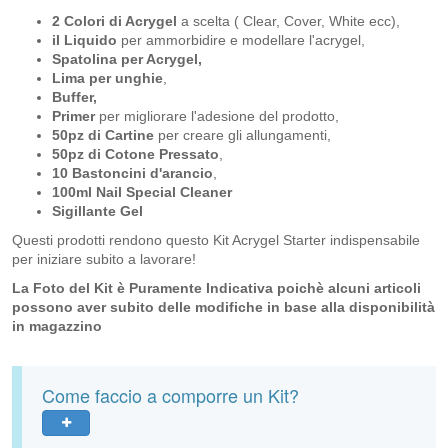
2 Colori di Acrygel
a scelta ( Clear, Cover, White ecc),
il Liquido
per ammorbidire e modellare l'acrygel,
Spatolina per Acrygel,
Lima per unghie
,
Buffer,
Primer
per migliorare l'adesione del prodotto,
50pz di Cartine
per creare gli allungamenti,​
50pz di Cotone Pressato
,
10 Bastoncini d'arancio
,
100ml Nail Special Cleaner
Sigillante Gel
Questi prodotti rendono questo Kit Acrygel Starter indispensabile
per iniziare subito a lavorare!
La Foto del Kit è Puramente Indicativa poichè alcuni articoli
possono aver subito delle modifiche in base alla disponibilità
in magazzino
Come faccio a comporre un Kit?