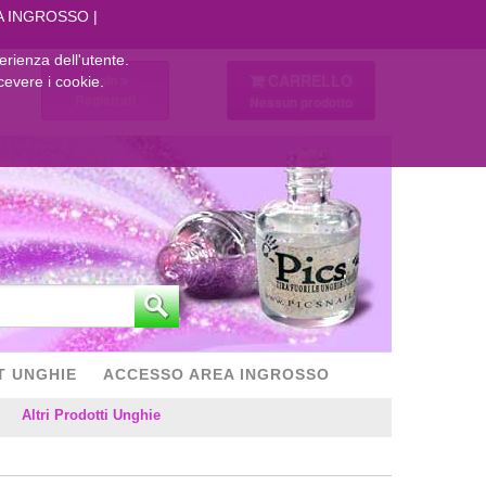
A INGROSSO
perienza dell'utente.
CARRELLO
Login
cevere i cookie.
Registrati
Nessun prodotto
T UNGHIE
ACCESSO AREA INGROSSO
Altri Prodotti Unghie