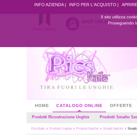
INFO AZIENDA
INFO PER L'ACQUISTO
APRIRE
Il sito utilizza coo
SHOP ONLINE
Proseguendo la 
DAL 2006
HOME
CATALOGO ONLINE
OFFERTE
Prodotti Ricostruzione Unghie
Prodotti Smalto S
PicsNails
Prodotti Unghie
Prodotti Nail Art
Smalti Nail Art
Smalto 