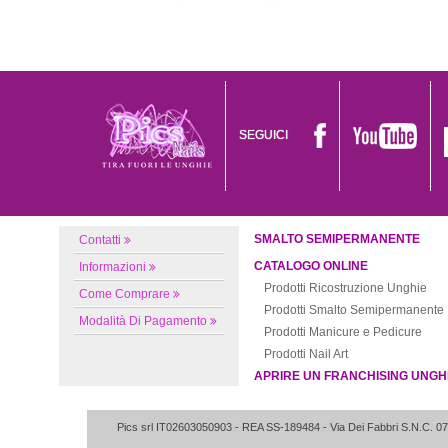
SEGUICI
SMALTO SEMIPERMANENTE
Contatti
CATALOGO ONLINE
Informazioni
Prodotti Ricostruzione Unghie
Come Comprare
Prodotti Smalto Semipermanente
Modalità Di Pagamento
Prodotti Manicure e Pedicure
Prodotti Nail Art
APRIRE UN FRANCHISING UNGH
Pics srl IT02603050903
- REA SS-189484 -
Via Dei Fabbri S.N.C.
07