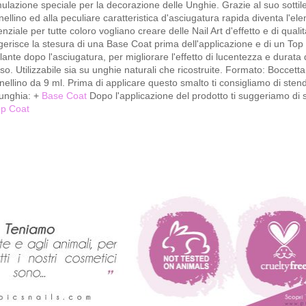
ulazione speciale per la decorazione delle Unghie. Grazie al suo sottil
ellino ed alla peculiare caratteristica d'asciugatura rapida diventa l'el
nziale per tutte coloro vogliano creare delle Nail Art d'effetto e di qualit
erisce la stesura di una Base Coat prima dell'applicazione e di un Top
llante dopo l'asciugatura, per migliorare l'effetto di lucentezza e durata
so. Utilizzabile sia su unghie naturali che ricostruite. Formato: Boccett
ellino da 9 ml. Prima di applicare questo smalto ti consigliamo di sten
'unghia: +
Base Coat
Dopo l'applicazione del prodotto ti suggeriamo di s
op Coat