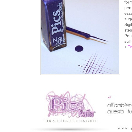
form
penn
esse
sugg
Sigi
stes
Penn
sull
+
T