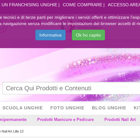
 UN FRANCHISING UNGHIE
COME COMPRARE
ACCESSO ARE
kie tecnici e di terze parti per migliorare i servizi offerti e ottimizzare l'es
INFO E ORDINI
PICSNAILS
navigazione senza modificare le impostazioni del browser accetti di ri
079.97.31.078
WORLDWIDE
Informativa
Ok ho capito
SCUOLA UNGHIE
FOTO UNGHIE
BLOG UNGHIE
KI
emipermanente
Prodotti Manicure e Pedicure
Prodotti Nail Art
Nail Art Lilla 13