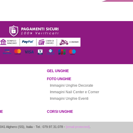
GEL UNGHIE
FOTO UNGHIE
Immagini Unghie Decorate
Immagini Nail Center e Corner
Immagini Unghie Eventi
IE
CORSI UNGHIE
041
Alghero
(
SS
),
Italia
- Tel.: 079.97.31.078 -
[email protected]
.