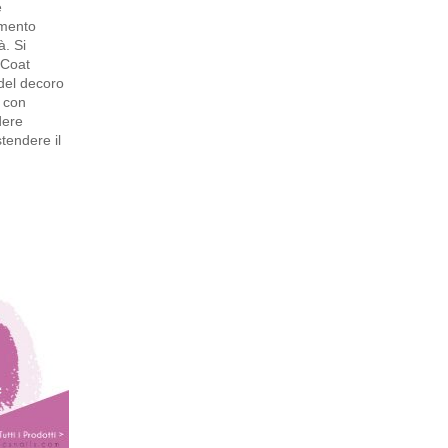
e
emento
à. Si
 Coat
 del decoro
a con
dere
tendere il