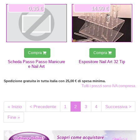
0,35 €
14,99 €
Compra
Compra
Scheda Passo Passo Manicure
Espositore Nail Art 32 Tip
e Nail Art
Spedizione gratuita in tutta italia con 25,00 € di spesa minima.
Tutti i prezzi sono IVA compresa.
(current)
« Inizio
< Precedente
1
2
3
4
Successiva >
Fine »