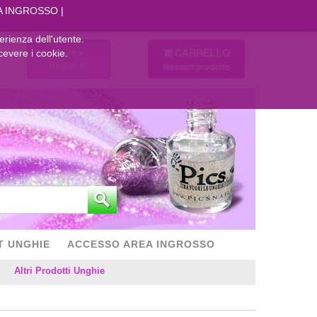
A INGROSSO
perienza dell'utente.
CARRELLO
Login
cevere i cookie.
Registrati
Nessun prodotto
T UNGHIE
ACCESSO AREA INGROSSO
Altri Prodotti Unghie