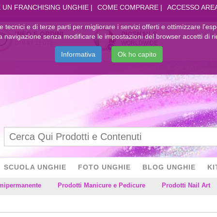
 UN FRANCHISING UNGHIE
COME COMPRARE
ACCESSO ARE
kie tecnici e di terze parti per migliorare i servizi offerti e ottimizzare l'es
INFO E ORDINI
PICSNAILS
navigazione senza modificare le impostazioni del browser accetti di ri
079.97.31.078
WORLDWIDE
Informativa
Ok ho capito
SCUOLA UNGHIE
FOTO UNGHIE
BLOG UNGHIE
KI
emipermanente
Prodotti Manicure e Pedicure
Prodotti Nail Art