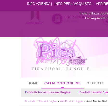
INFO AZIENDA
INFO PER L'ACQUISTO
APRIRE
Il sito utilizza coo
SHOP ONLINE
Proseguendo la 
DAL 2006
HOME
CATALOGO ONLINE
OFFERTE
Prodotti Ricostruzione Unghie
Prodotti Smalto S
PicsNails
Prodotti Unghie
Altri Prodotti Unghie
Anelli Mani e Piedi