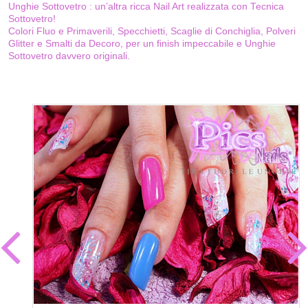
Unghie Sottovetro : un’altra ricca Nail Art realizzata con Tecnica
Sottovetro!
Colori Fluo e Primaverili, Specchietti, Scaglie di Conchiglia, Polveri
Glitter e Smalti da Decoro, per un finish impeccabile e Unghie
Sottovetro davvero originali.