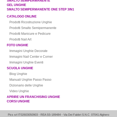
SMALTO SEMIPERMANENTE
GEL UNGHIE
SMALTO SEMIPERMANENTE ONE STEP 3IN1
CATALOGO ONLINE
Prodotti Ricostruzione Unghie
Prodotti Smalto Semipermanente
Prodotti Manicure e Pedicure
Prodotti Nail Art
FOTO UNGHIE
Immagini Unghie Decorate
Immagini Nail Center e Corner
Immagini Unghie Eventi
SCUOLA UNGHIE
Blog Unghie
Manuali Unghie Passo Passo
Dizionario delle Unghie
Video Unghie
APRIRE UN FRANCHISING UNGHIE
CORSI UNGHIE
Pics srl IT02603050903
- REA SS-189484 -
Via Dei Fabbri S.N.C.
07041
Alghero