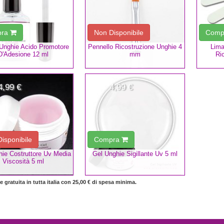
pra
Non Disponibile
Comp
Unghie Acido Promotore
Pennello Ricostruzione Unghie 4
Lima
D'Adesione 12 ml
mm
Ri
4,99 €
4,99 €
isponibile
Compra
hie Costruttore Uv Media
Gel Unghie Sigillante Uv 5 ml
Viscosità 5 ml
 gratuita in tutta italia con 25,00 € di spesa minima.