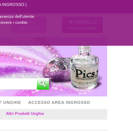
A INGROSSO
perienza dell'utente.
CARRELLO
Login
cevere i cookie.
Registrati
Nessun prodotto
T UNGHIE
ACCESSO AREA INGROSSO
Altri Prodotti Unghie