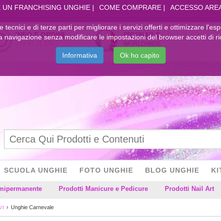
 UN FRANCHISING UNGHIE
COME COMPRARE
ACCESSO ARE
kie tecnici e di terze parti per migliorare i servizi offerti e ottimizzare l'es
INFO E ORDINI
PICSNAILS
navigazione senza modificare le impostazioni del browser accetti di ri
079.97.31.078
WORLDWIDE
Informativa
Ok ho capito
SCUOLA UNGHIE
FOTO UNGHIE
BLOG UNGHIE
KI
emipermanente
Prodotti Manicure e Pedicure
Prodotti Nail Art
rt
Unghie Carnevale