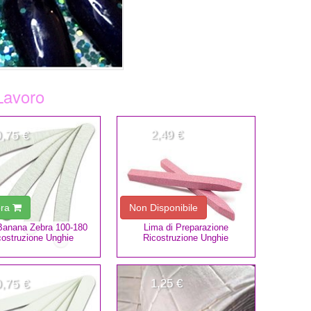
 Lavoro
0,75 €
2,49 €
ra
Non Disponibile
Banana Zebra 100-180
Lima di Preparazione
costruzione Unghie
Ricostruzione Unghie
0,75 €
1,25 €