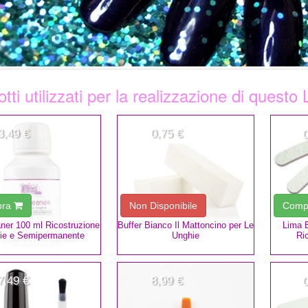
tti utilizzati per la realizzazione di questo
3,49 €
0,75 €
pra
Non Disponibile
Comp
aner 100 ml Ricostruzione
Buffer Bianco Il Mattoncino per Le
Lima 
ie e Semipermanente
Unghie
Ri
7,49 €
8,99 €