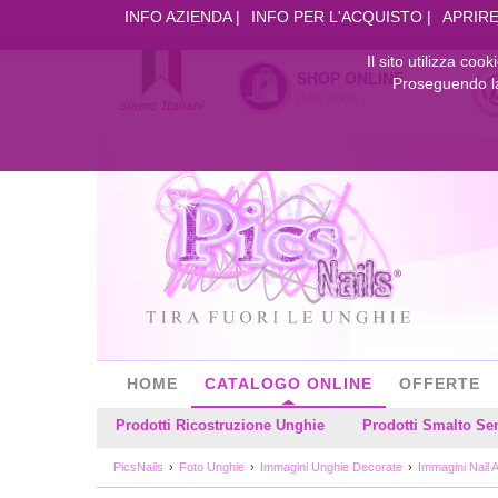
INFO AZIENDA
INFO PER L'ACQUISTO
APRIRE
Il sito utilizza coo
SHOP ONLINE
Proseguendo la 
DAL 2006
HOME
CATALOGO ONLINE
OFFERTE
Prodotti Ricostruzione Unghie
Prodotti Smalto S
PicsNails
Foto Unghie
Immagini Unghie Decorate
Immagini Nail A