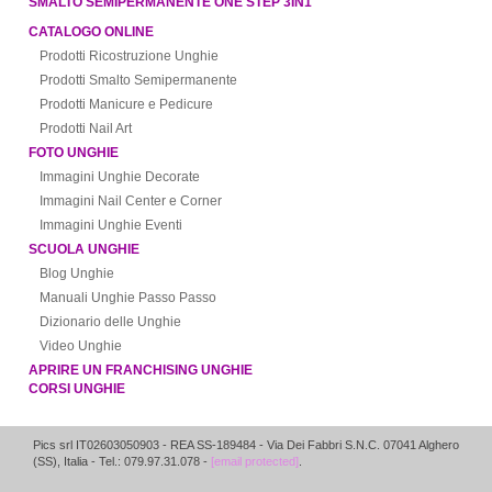
SMALTO SEMIPERMANENTE ONE STEP 3IN1
CATALOGO ONLINE
Prodotti Ricostruzione Unghie
Prodotti Smalto Semipermanente
Prodotti Manicure e Pedicure
Prodotti Nail Art
FOTO UNGHIE
Immagini Unghie Decorate
Immagini Nail Center e Corner
Immagini Unghie Eventi
SCUOLA UNGHIE
Blog Unghie
Manuali Unghie Passo Passo
Dizionario delle Unghie
Video Unghie
APRIRE UN FRANCHISING UNGHIE
CORSI UNGHIE
Pics srl IT02603050903
- REA SS-189484 -
Via Dei Fabbri S.N.C.
07041
Alghero
(
SS
),
Italia
- Tel.: 079.97.31.078 -
[email protected]
.