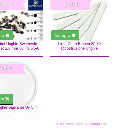
2,99 €
0,75 €
ra
Compra
ntini Unghie Swarovski
Lima Dritta Bianca 80-80
et 1,8 mm 50 Pz SS-6
Ricostruzione Unghie
4,99 €
ra
ghie Sigillante Uv 5 ml
Tutti i prezzi sono IVA compresa.