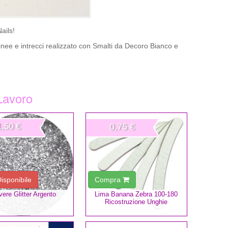
ails!
inee e intrecci realizzato con Smalti da Decoro Bianco e
 Lavoro
1,50 €
0,75 €
isponibile
Compra
vere Glitter Argento
Lima Banana Zebra 100-180
Ricostruzione Unghie