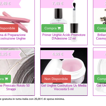
2,49 €
7,49 €
isponibile
Compra
Comp
ma di Preparazione
Primer Unghie Acido Promotore
Brilla
costruzione Unghie
D'Adesione 12 ml
Cosmoj
1,25 €
4,99 €
pra
Non Disponibile
Comp
e Pressato Rotolo 50
Gel Unghie Costruttore Uv Media
Gel Un
Strappi
Viscosità 5 ml
 gratuita in tutta italia con 25,00 € di spesa minima.