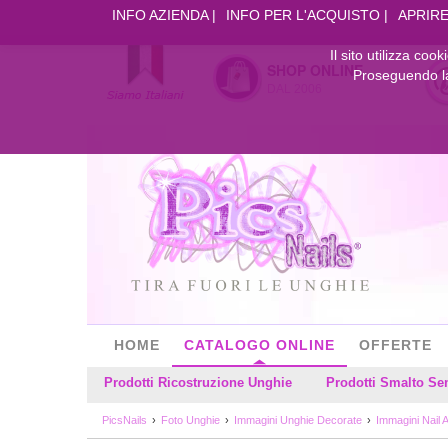
INFO AZIENDA
INFO PER L'ACQUISTO
APRIRE
Il sito utilizza coo
SHOP ONLINE
Proseguendo la 
DAL 2006
HOME
CATALOGO ONLINE
OFFERTE
Prodotti Ricostruzione Unghie
Prodotti Smalto S
PicsNails
Foto Unghie
Immagini Unghie Decorate
Immagini Nail A