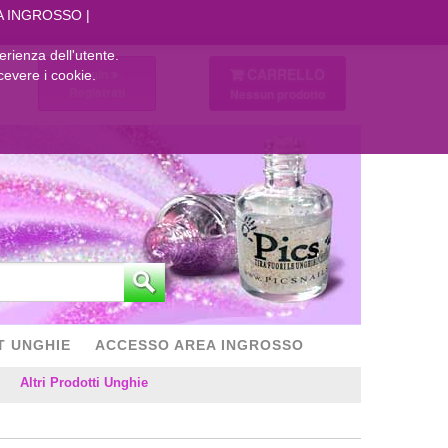
A INGROSSO
perienza dell'utente.
CARRELLO
Login
cevere i cookie.
Registrati
Nessun prodotto
T UNGHIE
ACCESSO AREA INGROSSO
Altri Prodotti Unghie