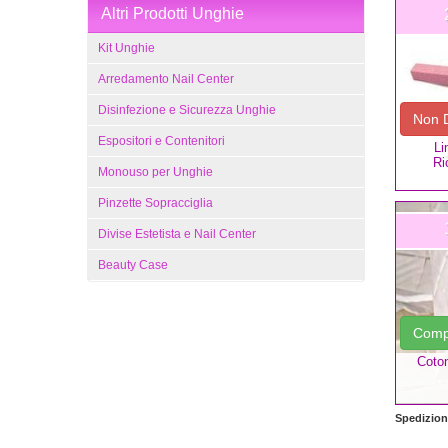
Altri Prodotti Unghie
Kit Unghie
Arredamento Nail Center
Disinfezione e Sicurezza Unghie
Non D
Espositori e Contenitori
Li
Ri
Monouso per Unghie
Pinzette Sopracciglia
Divise Estetista e Nail Center
Beauty Case
Com
Coton
Spedizione