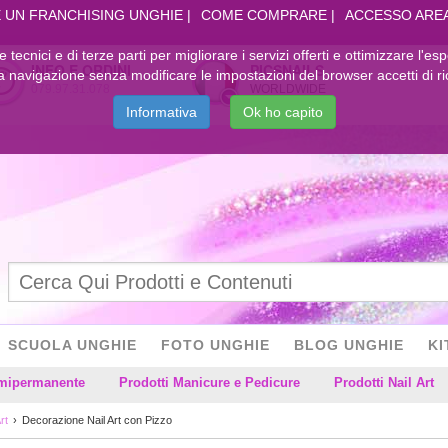
 UN FRANCHISING UNGHIE
COME COMPRARE
ACCESSO ARE
kie tecnici e di terze parti per migliorare i servizi offerti e ottimizzare l'es
INFO E ORDINI
PICSNAILS
navigazione senza modificare le impostazioni del browser accetti di ri
079.97.31.078
WORLDWIDE
Informativa
Ok ho capito
SCUOLA UNGHIE
FOTO UNGHIE
BLOG UNGHIE
KI
emipermanente
Prodotti Manicure e Pedicure
Prodotti Nail Art
rt
Decorazione Nail Art con Pizzo