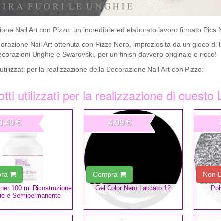
one Nail Art con Pizzo: un incredibile ed elaborato lavoro firmato Pics N
razione Nail Art ottenuta con Pizzo Nero, impreziosita da un gioco di l
corazioni Unghie e Swarovski, per un finish davvero originale e ricco!
 utilizzati per la realizzazione della Decorazione Nail Art con Pizzo:
tti utilizzati per la realizzazione di questo
3,49 €
4,99 €
pra
Compra
Non D
aner 100 ml Ricostruzione
Gel Color Nero Laccato 12
Pol
ie e Semipermanente