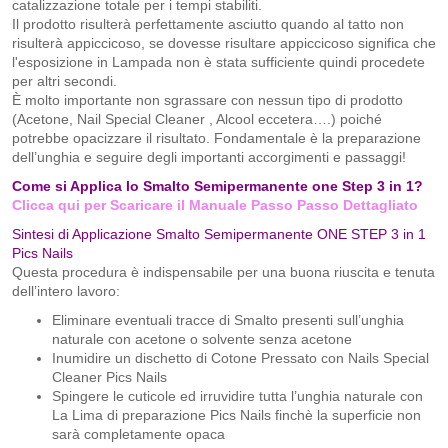
catalizzazione totale per i tempi stabiliti.
Il prodotto risulterà perfettamente asciutto quando al tatto non
risulterà appiccicoso, se dovesse risultare appiccicoso significa che
l'esposizione in Lampada non è stata sufficiente quindi procedete
per altri secondi.
È molto importante non sgrassare con nessun tipo di prodotto
(Acetone, Nail Special Cleaner , Alcool eccetera….) poiché
potrebbe opacizzare il risultato. Fondamentale è la preparazione
dell’unghia e seguire degli importanti accorgimenti e passaggi!
Come si Applica lo Smalto Semipermanente one Step 3 in 1?
Clicca qui per Scaricare il Manuale Passo Passo Dettagliato
Sintesi di Applicazione Smalto Semipermanente ONE STEP 3 in 1
Pics Nails
Questa procedura è indispensabile per una buona riuscita e tenuta
dell’intero lavoro:
Eliminare eventuali tracce di Smalto presenti sull’unghia
naturale con acetone o solvente senza acetone
Inumidire un dischetto di Cotone Pressato con Nails Special
Cleaner Pics Nails
Spingere le cuticole ed irruvidire tutta l’unghia naturale con
La Lima di preparazione Pics Nails finchè la superficie non
sarà completamente opaca