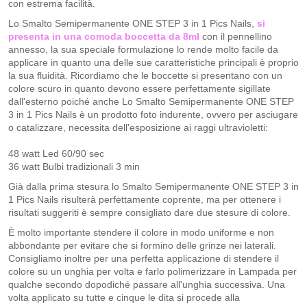
con estrema facilità.
Lo Smalto Semipermanente ONE STEP 3 in 1 Pics Nails,
si
presenta in una comoda boccetta da 8ml
con il pennellino
annesso, la sua speciale formulazione lo rende molto facile da
applicare in quanto una delle sue caratteristiche principali è proprio
la sua fluidità. Ricordiamo che le boccette si presentano con un
colore scuro in quanto devono essere perfettamente sigillate
dall'esterno poiché anche Lo Smalto Semipermanente ONE STEP
3 in 1 Pics Nails è un prodotto foto indurente, ovvero per asciugare
o catalizzare, necessita dell'esposizione ai raggi ultravioletti:
48 watt Led 60/90 sec
36 watt Bulbi tradizionali 3 min​
Già dalla prima stesura lo Smalto Semipermanente ONE STEP 3 in
1 Pics Nails risulterà perfettamente coprente, ma per ottenere i
risultati suggeriti è sempre consigliato dare due stesure di colore.
È molto importante stendere il colore in modo uniforme e non
abbondante per evitare che si formino delle grinze nei laterali.
Consigliamo inoltre per una perfetta applicazione di stendere il
colore su un unghia per volta e farlo polimerizzare in Lampada per
qualche secondo dopodiché passare all'unghia successiva. Una
volta applicato su tutte e cinque le dita si procede alla