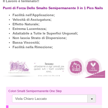
Il Lavoro è terminato!!
Punti di Forza Dello Smalto Semipermanente 3 in 1 Pics Nails
Facilità nell'Applicazione;
Velocità di Asciugatura;
Effetto Naturale;
Estrema Lucentezza;
Adattabile a Tutte le Superfici Ungueali;
Non lascia Strato di Dispersione;
Bassa Viscosità;
Facilità nella Rimozione;
Colori Smalti Semipermanente One Step
Viola Chiaro Laccato