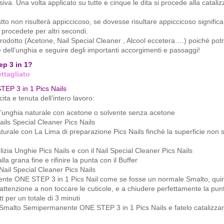
a. Una volta applicato su tutte e cinque le dita si procede alla catali
atto non risulterà appiccicoso, se dovesse risultare appiccicoso signific
 procedete per altri secondi.
rodotto (Acetone, Nail Special Cleaner , Alcool eccetera….) poiché pot
 dell’unghia e seguire degli importanti accorgimenti e passaggi!
ep 3 in 1?
ttagliato
EP 3 in 1 Pics Nails
ta e tenuta dell’intero lavoro:
ll’unghia naturale con acetone o solvente senza acetone
ils Special Cleaner Pics Nails
naturale con La Lima di preparazione Pics Nails finchè la superficie non 
izia Unghie Pics Nails e con il Nail Special Cleaner Pics Nails
 grana fine e rifinire la punta con il Buffer
Nail Special Cleaner Pics Nails
nente ONE STEP 3 in 1 Pics Nail come se fosse un normale Smalto, qui
ttenzione a non toccare le cuticole, e a chiudere perfettamente la pun
 per un totale di 3 minuti
 Smalto Semipermanente ONE STEP 3 in 1 Pics Nails e fatelo catalizzare