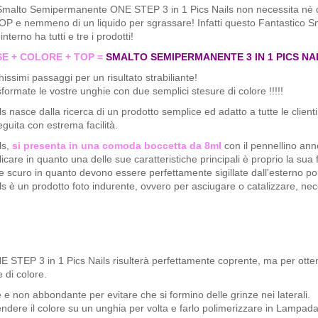
Smalto Semipermanente ONE STEP 3 in 1 Pics Nails non necessita nè
OP e nemmeno di un liquido per sgrassare! Infatti questo Fantastico S
interno ha tutti e tre i prodotti!
E + COLORE + TOP =
SMALTO SEMIPERMANENTE 3 IN 1 PICS NA
issimi passaggi per un risultato strabiliante!
formate le vostre unghie con due semplici stesure di colore !!!!!
sce dalla ricerca di un prodotto semplice ed adatto a tutte le clienti,
eguita con estrema facilità.
ls,
si presenta in una comoda boccetta da 8ml
con il pennellino ann
are in quanto una delle sue caratteristiche principali è proprio la sua fl
e scuro in quanto devono essere perfettamente sigillate dall'esterno p
è un prodotto foto indurente, ovvero per asciugare o catalizzare, nec
STEP 3 in 1 Pics Nails risulterà perfettamente coprente, ma per otten
 di colore.
e non abbondante per evitare che si formino delle grinze nei laterali.
endere il colore su un unghia per volta e farlo polimerizzare in Lampad