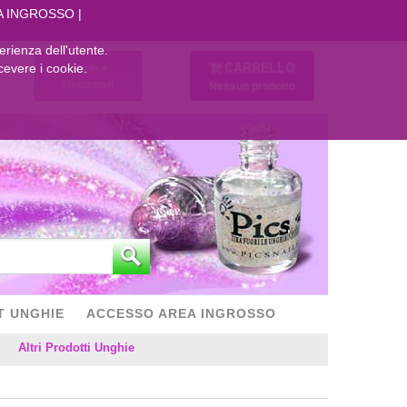
A INGROSSO
perienza dell'utente.
CARRELLO
Login
cevere i cookie.
Registrati
Nessun prodotto
T UNGHIE
ACCESSO AREA INGROSSO
Altri Prodotti Unghie