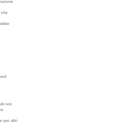
zzazione
a che
rebbe
sarà
ndi non
ta.
 per altri