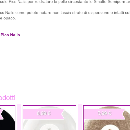
ticole Pics Nails per reidratare le pelle circostante lo Smalto Semiper
ails come potete notare non lascia strato di dispersione e infatti su
be opaco.
Pics Nails
odotti
6,99 €
5,99 €