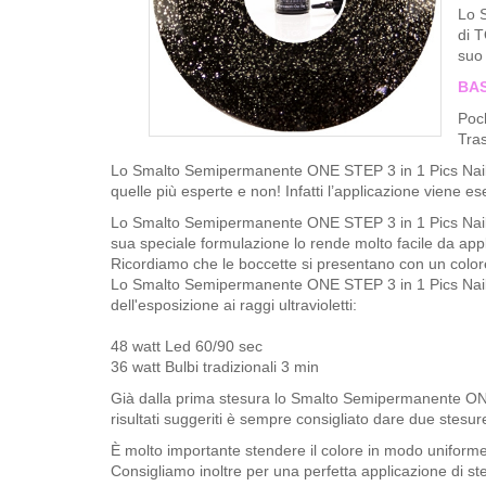
Lo 
di T
suo 
BAS
Poch
Tras
Lo Smalto Semipermanente ONE STEP 3 in 1 Pics Nails na
quelle più esperte e non! Infatti l’applicazione viene es
Lo Smalto Semipermanente ONE STEP 3 in 1 Pics Nai
sua speciale formulazione lo rende molto facile da applic
Ricordiamo che le boccette si presentano con un color
Lo Smalto Semipermanente ONE STEP 3 in 1 Pics Nails 
dell'esposizione ai raggi ultravioletti:
48 watt Led 60/90 sec
36 watt Bulbi tradizionali 3 min​
Già dalla prima stesura lo Smalto Semipermanente ONE 
risultati suggeriti è sempre consigliato dare due stesure
È molto importante stendere il colore in modo uniforme 
Consigliamo inoltre per una perfetta applicazione di st