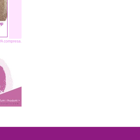
ep
IVA compresa.