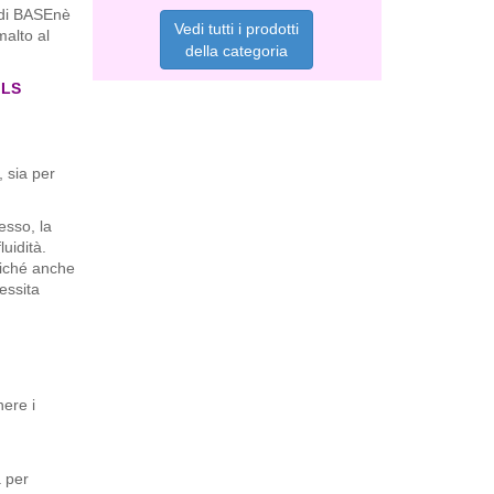
 di BASEnè
Vedi tutti i prodotti
malto al
della categoria
ILS
 sia per
esso, la
uidità.
oiché anche
essita
ere i
a per