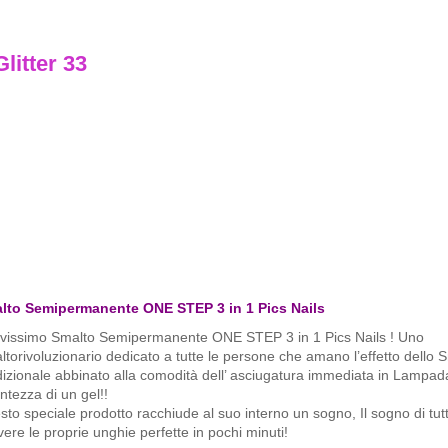
itter 33
lto Semipermanente ONE STEP 3 in 1 Pics Nails
vissimo Smalto Semipermanente ONE STEP 3 in 1 Pics Nails ! Uno
torivoluzionario dedicato a tutte le persone che amano l’effetto dello 
izionale abbinato alla comodità dell’ asciugatura immediata in Lampad
ntezza di un gel!!
to speciale prodotto racchiude al suo interno un sogno, Il sogno di tut
vere le proprie unghie perfette in pochi minuti!