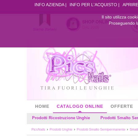
INFO AZIENDA
INFO PER L'ACQUISTO
APRIRE
Il sito utilizza coo
SHOP ONLINE
Proseguendo la 
DAL 2006
HOME
CATALOGO ONLINE
OFFERTE
Prodotti Ricostruzione Unghie
Prodotti Smalto S
PicsNails
Prodotti Unghie
Prodotti Smalto Semipermanente
Smalt