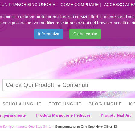
 UN FRANCHISING UNGHIE
COME COMPRARE
ACCESSO ARE
kie tecnici e di terze parti per migliorare i servizi offerti e ottimizzare l'es
INFO E ORDINI
PICSNAILS
navigazione senza modificare le impostazioni del browser accetti di ri
079.97.31.078
WORLDWIDE
Informativa
Ok ho capito
SCUOLA UNGHIE
FOTO UNGHIE
BLOG UNGHIE
KI
emipermanente
Prodotti Manicure e Pedicure
Prodotti Nail Art
o Semipermanente One Step 3 in 1
Semipermanente One Step Nero Glitter 33