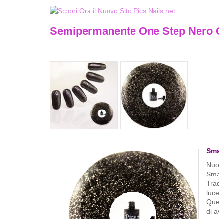
Semipermanente One Step Nero Gl
Sma
Nuo
Smal
Trad
luce
Ques
di a