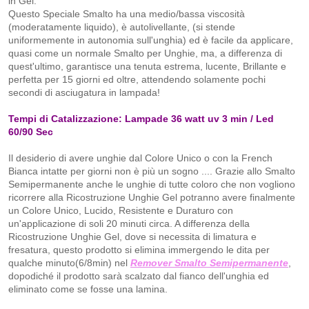
in Gel.
Questo Speciale Smalto ha una medio/bassa viscosità
(moderatamente liquido), è autolivellante, (si stende
uniformemente in autonomia sull'unghia) ed è facile da applicare,
quasi come un normale Smalto per Unghie, ma, a differenza di
quest'ultimo, garantisce una tenuta estrema, lucente, Brillante e
perfetta per 15 giorni ed oltre, attendendo solamente pochi
secondi di asciugatura in lampada!
Tempi di Catalizzazione: Lampade 36 watt uv 3 min / Led
60/90 Sec
Il desiderio di avere unghie dal Colore Unico o con la French
Bianca intatte per giorni non è più un sogno .... Grazie allo Smalto
Semipermanente anche le unghie di tutte coloro che non vogliono
ricorrere alla Ricostruzione Unghie Gel potranno avere finalmente
un Colore Unico, Lucido, Resistente e Duraturo con
un'applicazione di soli 20 minuti circa. A differenza della
Ricostruzione Unghie Gel, dove si necessita di limatura e
fresatura, questo prodotto si elimina immergendo le dita per
qualche minuto(6/8min) nel
Remover Smalto Semipermanente
,
dopodiché il prodotto sarà scalzato dal fianco dell'unghia ed
eliminato come se fosse una lamina.