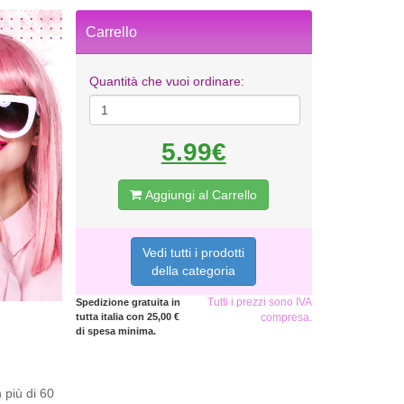
Carrello
Quantità che vuoi ordinare:
5.99€
Aggiungi al Carrello
Vedi tutti i prodotti
della categoria
Tutti i prezzi sono IVA
Spedizione gratuita in
tutta italia con 25,00 €
compresa.
di spesa minima.
 più di 60