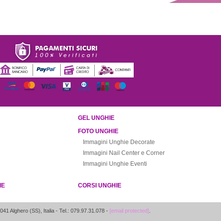
GEL UNGHIE
FOTO UNGHIE
Immagini Unghie Decorate
Immagini Nail Center e Corner
Immagini Unghie Eventi
IE
CORSI UNGHIE
041
Alghero
(
SS
),
Italia
- Tel.: 079.97.31.078 -
[email protected]
.