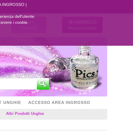
A INGROSSO
perienza dell'utente.
CARRELLO
Login
cevere i cookie.
Registrati
Nessun prodotto
T UNGHIE
ACCESSO AREA INGROSSO
Altri Prodotti Unghie