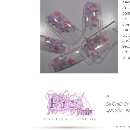
deco
Zebr
come
pres
dire
mano
Uv d
sarà
seco
ed e
Ungh