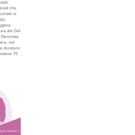
lati,
iciali che
corate si
ip),
eggera
ura dei Gel
a Decorata
era, nel
le duraturo
ontiene 70