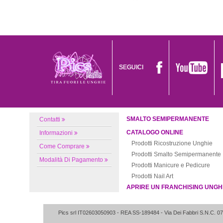
SEGUICI
SMALTO SEMIPERMANENTE
Contatti
CATALOGO ONLINE
Informazioni
Prodotti Ricostruzione Unghie
Come Comprare
Prodotti Smalto Semipermanente
Modalità Di Pagamento
Prodotti Manicure e Pedicure
Prodotti Nail Art
APRIRE UN FRANCHISING UNGH
Pics srl IT02603050903
- REA SS-189484 -
Via Dei Fabbri S.N.C.
07