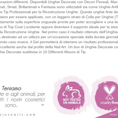
razioni differenti. Disponibili Unghie Decorate con Decori Floreali, Macu
ati, Striati, Brillantinati e Fantasia sono utilizzabili sia come Unghie Artif
 Tip Professionali per la Ricostruzione Unghie. Queste unghie finte de
tano per essere applicate, con un leggero strato di Colla per Unghie (T
ttamente sulla superficie ungueale pronte per poter accogliere o una l
 di Top Coat Lucidante oppure diventare il supporto ideale per la stes
a Ricostruzione Unghie. Nel primo caso il risultato ottenuto dell'Unghi
 destinato ad un utilizzo per un'occasione speciale dalla durata giornali
ndo caso invece, il Gel permetterà di ottenere un risultato professiona
ccellente anche dal profilo della Nail Art. Un box di Unghie Decorate c
ie Decorate suddivise in 10 Differenti Misure di Tip.