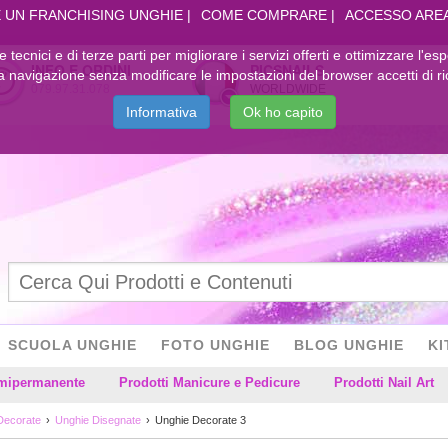
 UN FRANCHISING UNGHIE
COME COMPRARE
ACCESSO ARE
kie tecnici e di terze parti per migliorare i servizi offerti e ottimizzare l'es
INFO E ORDINI
PICSNAILS
navigazione senza modificare le impostazioni del browser accetti di ri
079.97.31.078
WORLDWIDE
Informativa
Ok ho capito
SCUOLA UNGHIE
FOTO UNGHIE
BLOG UNGHIE
KI
emipermanente
Prodotti Manicure e Pedicure
Prodotti Nail Art
Decorate
Unghie Disegnate
Unghie Decorate 3