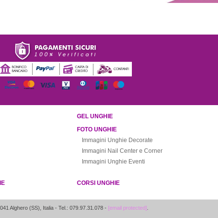
GEL UNGHIE
FOTO UNGHIE
Immagini Unghie Decorate
Immagini Nail Center e Corner
Immagini Unghie Eventi
IE
CORSI UNGHIE
041
Alghero
(
SS
),
Italia
- Tel.: 079.97.31.078 -
[email protected]
.