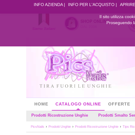
INFO AZIENDA
INFO PER L'ACQUISTO
APRIRE
Il sito utilizza coo
SHOP ONLINE
Proseguendo la 
DAL 2006
HOME
CATALOGO ONLINE
OFFERTE
Prodotti Ricostruzione Unghie
Prodotti Smalto S
PicsNails
Prodotti Unghie
Prodotti Ricostruzione Unghie
Tips Ric