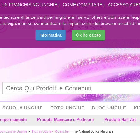
 UN FRANCHISING UNGHIE
COME COMPRARE
ACCESSO ARE
kie tecnici e di terze parti per migliorare i servizi offerti e ottimizzare l'es
INFO E ORDINI
PICSNAILS
navigazione senza modificare le impostazioni del browser accetti di ri
079.97.31.078
WORLDWIDE
Informativa
Ok ho capito
SCUOLA UNGHIE
FOTO UNGHIE
BLOG UNGHIE
KI
emipermanente
Prodotti Manicure e Pedicure
Prodotti Nail Art
ostruzione Unghie
Tips in Busta - Ricariche
Tip Natural 50 Pz Misura 2