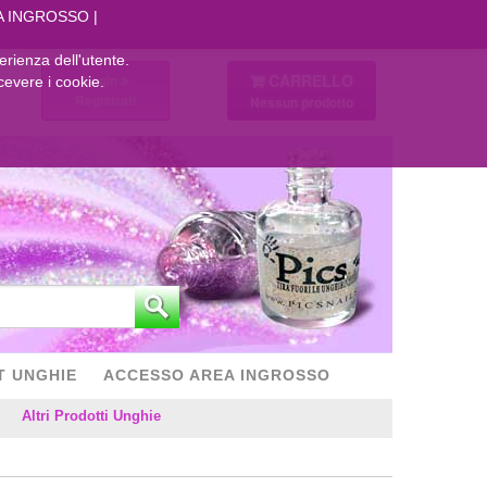
A INGROSSO
perienza dell'utente.
CARRELLO
Login
cevere i cookie.
Registrati
Nessun prodotto
T UNGHIE
ACCESSO AREA INGROSSO
Altri Prodotti Unghie