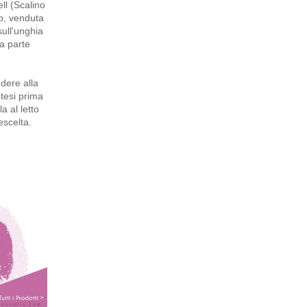
ll (Scalino
ip, venduta
sull'unghia
na parte
edere alla
otesi prima
a al letto
escelta.