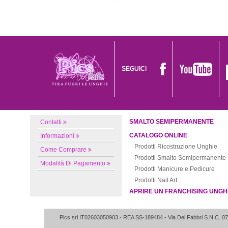
SEGUICI
SMALTO SEMIPERMANENTE
Contatti
CATALOGO ONLINE
Informazioni
Prodotti Ricostruzione Unghie
Come Comprare
Prodotti Smalto Semipermanente
Modalità Di Pagamento
Prodotti Manicure e Pedicure
Prodotti Nail Art
APRIRE UN FRANCHISING UNGH
Pics srl IT02603050903
- REA SS-189484 -
Via Dei Fabbri S.N.C.
07