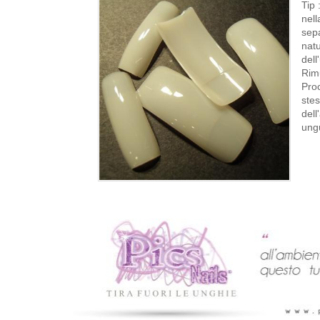
Tip
nell
sepa
natu
dell
Rimu
Proc
stes
dell
ungu