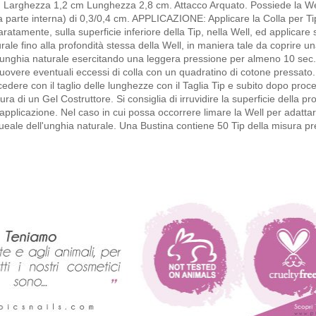
 : Larghezza 1,2 cm Lunghezza 2,8 cm. Attacco Arquato. Possiede la We
a parte interna) di 0,3/0,4 cm. APPLICAZIONE: Applicare la Colla per T
ratamente, sulla superficie inferiore della Tip, nella Well, ed applicare 
rale fino alla profondità stessa della Well, in maniera tale da coprire u
'unghia naturale esercitando una leggera pressione per almeno 10 sec.
overe eventuali eccessi di colla con un quadratino di cotone pressato.
edere con il taglio delle lunghezze con il Taglia Tip e subito dopo proc
ura di un Gel Costruttore. Si consiglia di irruvidire la superficie della pr
'applicazione. Nel caso in cui possa occorrere limare la Well per adattarl
eale dell'unghia naturale. Una Bustina contiene 50 Tip della misura pr