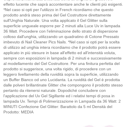
effetto lucente che saprà accontentare anche le clienti più esigenti.
*Nel caso si opti per l'utilizzo in French ricordiamo che questo
prodotto andrà steso prima del Gel Costruttore direttamente
sull'Unghia Naturale. Una volta applicato il Gel Glitter sulla
superficie ungueale esporre per 2 minuti alla Luce Uv in lampada
36 Watt. Procedere con l'eliminazione dello strato di dispersione
colloso dall'unghia, utilizzando un quadratino di Cotone Pressato
imbevuto di Nail Cleaner Pics Nails. *Nel caso si opti per la scelta
di utilizzo ad unghia intera ricordiamo che il prodotto potrà essere
applicato in più stesure in base all'effetto ed all'intensità voluta,
sempre con esposizioni in lampada di 2 minuti e successivamente
al modellamento del Gel Costruttore. Per una finitura perfetta del
prodotto si suggerisce, una volta rigido, di procedere con un
leggero livellamento della ruvidità sopra la superficie, utilizzando
un Buffer Bianco od uno Lucidanta. La ruvidità del Gel è prodotta
dalle polveri brillantinate Glitter che compongono il prodotto stesso
pertanto da ritenersi naturale. Dopodiché concludere con
l'applicazione del Uv Gel Sigillante ed i relativi tempi di posa in
lampada Uv. Tempi di Polimerizzazione in Lampada da 36 Watt: 2
MINUTI Confezione Gel Glitter: Barattolo da 5 ml Densità del
Prodotto: MEDIA