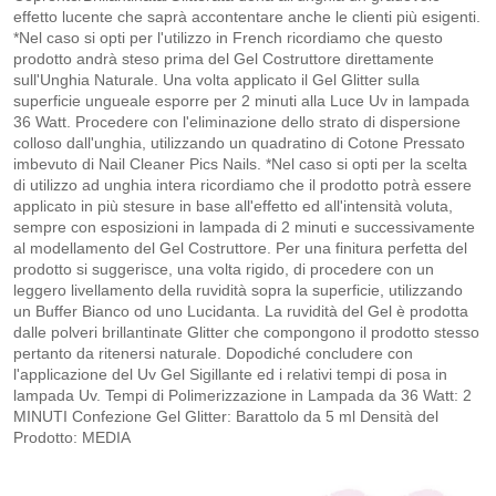
effetto lucente che saprà accontentare anche le clienti più esigenti.
*Nel caso si opti per l'utilizzo in French ricordiamo che questo
prodotto andrà steso prima del Gel Costruttore direttamente
sull'Unghia Naturale. Una volta applicato il Gel Glitter sulla
superficie ungueale esporre per 2 minuti alla Luce Uv in lampada
36 Watt. Procedere con l'eliminazione dello strato di dispersione
colloso dall'unghia, utilizzando un quadratino di Cotone Pressato
imbevuto di Nail Cleaner Pics Nails. *Nel caso si opti per la scelta
di utilizzo ad unghia intera ricordiamo che il prodotto potrà essere
applicato in più stesure in base all'effetto ed all'intensità voluta,
sempre con esposizioni in lampada di 2 minuti e successivamente
al modellamento del Gel Costruttore. Per una finitura perfetta del
prodotto si suggerisce, una volta rigido, di procedere con un
leggero livellamento della ruvidità sopra la superficie, utilizzando
un Buffer Bianco od uno Lucidanta. La ruvidità del Gel è prodotta
dalle polveri brillantinate Glitter che compongono il prodotto stesso
pertanto da ritenersi naturale. Dopodiché concludere con
l'applicazione del Uv Gel Sigillante ed i relativi tempi di posa in
lampada Uv. Tempi di Polimerizzazione in Lampada da 36 Watt: 2
MINUTI Confezione Gel Glitter: Barattolo da 5 ml Densità del
Prodotto: MEDIA