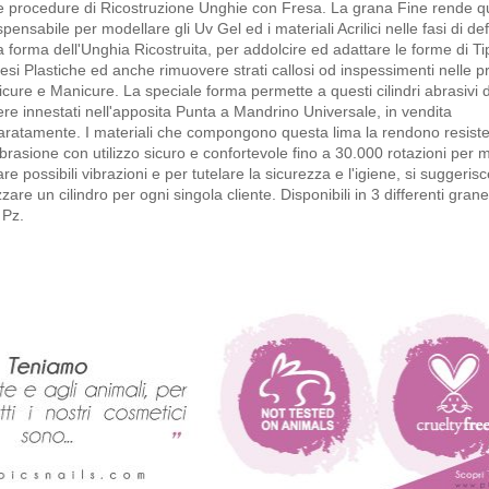
le procedure di Ricostruzione Unghie con Fresa. La grana Fine rende 
spensabile per modellare gli Uv Gel ed i materiali Acrilici nelle fasi di de
a forma dell'Unghia Ricostruita, per addolcire ed adattare le forme di Ti
esi Plastiche ed anche rimuovere strati callosi od inspessimenti nelle p
cure e Manicure. La speciale forma permette a questi cilindri abrasivi d
re innestati nell'apposita Punta a Mandrino Universale, in vendita
aratamente. I materiali che compongono questa lima la rendono resist
abrasione con utilizzo sicuro e confortevole fino a 30.000 rotazioni per 
are possibili vibrazioni e per tutelare la sicurezza e l'igiene, si suggerisc
izzare un cilindro per ogni singola cliente. Disponibili in 3 differenti gran
 Pz.