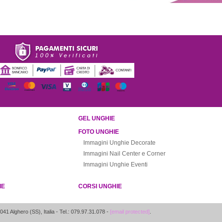
GEL UNGHIE
FOTO UNGHIE
Immagini Unghie Decorate
Immagini Nail Center e Corner
Immagini Unghie Eventi
IE
CORSI UNGHIE
041
Alghero
(
SS
),
Italia
- Tel.: 079.97.31.078 -
[email protected]
.