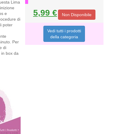
questa Lima
finizione
5,99 €
ps e
Non Disponibile
rocedure di
i poter
Vedi tutti i prodotti
ente
della categoria
minuto. Per
e di
e in box da