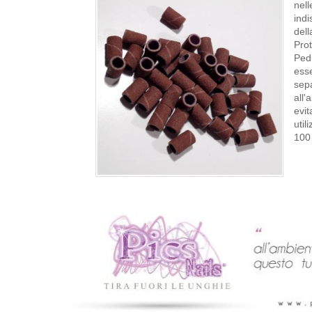
nel
indi
dell
Prot
Pedi
esse
sep
all'
evit
util
100