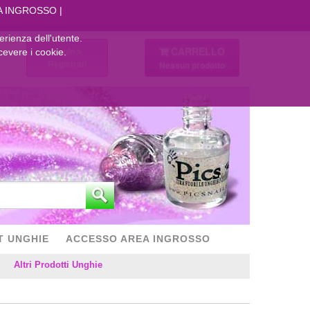
A INGROSSO
perienza dell'utente.
CARRELLO
Login
cevere i cookie.
Registrati
Nessun prodotto
T UNGHIE
ACCESSO AREA INGROSSO
Altri Prodotti Unghie