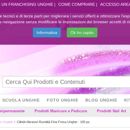
 UN FRANCHISING UNGHIE
COME COMPRARE
ACCESSO ARE
kie tecnici e di terze parti per migliorare i servizi offerti e ottimizzare l'es
INFO E ORDINI
PICSNAILS
navigazione senza modificare le impostazioni del browser accetti di ri
079.97.31.078
WORLDWIDE
Informativa
Ok ho capito
SCUOLA UNGHIE
FOTO UNGHIE
BLOG UNGHIE
KI
emipermanente
Prodotti Manicure e Pedicure
Prodotti Nail Art
er Unghie
Cilindri Abrasivi Ruvidità Fina Fresa Unghie - 100 pz.