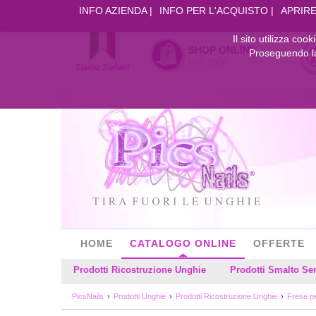
INFO AZIENDA
INFO PER L'ACQUISTO
APRIRE
Il sito utilizza coo
SHOP ONLINE
Proseguendo la 
DAL 2006
HOME
CATALOGO ONLINE
OFFERTE
Prodotti Ricostruzione Unghie
Prodotti Smalto S
PicsNails
Prodotti Unghie
Prodotti Ricostruzione Unghie
Frese p