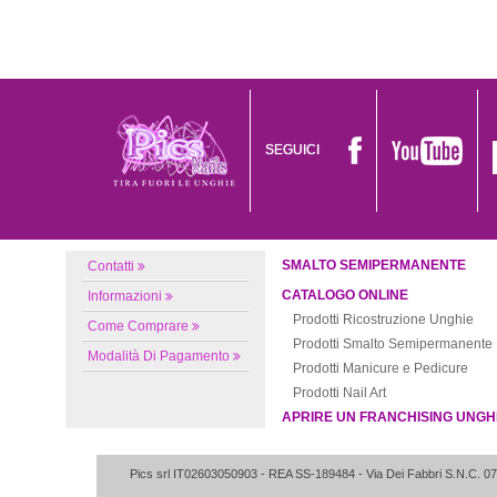
SEGUICI
SMALTO SEMIPERMANENTE
Contatti
CATALOGO ONLINE
Informazioni
Prodotti Ricostruzione Unghie
Come Comprare
Prodotti Smalto Semipermanente
Modalità Di Pagamento
Prodotti Manicure e Pedicure
Prodotti Nail Art
APRIRE UN FRANCHISING UNGH
Pics srl IT02603050903
- REA SS-189484 -
Via Dei Fabbri S.N.C.
07