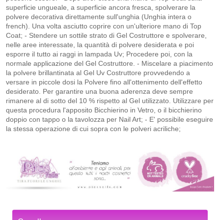
superficie ungueale, a superficie ancora fresca, spolverare la
polvere decorativa direttamente sull'unghia (Unghia intera o
french). Una volta asciutto coprire con un'ulteriore mano di Top
Coat; - Stendere un sottile strato di Gel Costruttore e spolverare,
nelle aree interessate, la quantità di polvere desiderata e poi
esporre il tutto ai raggi in lampada Uv; Procedere poi, con la
normale applicazione del Gel Costruttore. - Miscelare a piacimento
la polvere brillantinata al Gel Uv Costruttore provvedendo a
versare in piccole dosi la Polvere fino all'ottenimento dell'effetto
desiderato. Per garantire una buona aderenza deve sempre
rimanere al di sotto del 10 % rispetto al Gel utilizzato. Utilizzare per
questa procedura l'apposito Bicchierino in Vetro, o il bicchierino
doppio con tappo o la tavolozza per Nail Art; - E' possibile eseguire
la stessa operazione di cui sopra con le polveri acriliche;