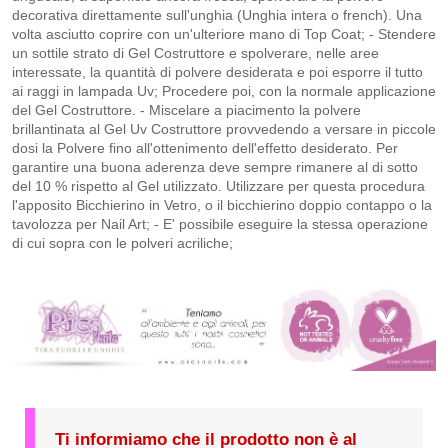
decorativa direttamente sull'unghia (Unghia intera o french). Una
volta asciutto coprire con un'ulteriore mano di Top Coat; - Stendere
un sottile strato di Gel Costruttore e spolverare, nelle aree
interessate, la quantità di polvere desiderata e poi esporre il tutto
ai raggi in lampada Uv; Procedere poi, con la normale applicazione
del Gel Costruttore. - Miscelare a piacimento la polvere
brillantinata al Gel Uv Costruttore provvedendo a versare in piccole
dosi la Polvere fino all'ottenimento dell'effetto desiderato. Per
garantire una buona aderenza deve sempre rimanere al di sotto
del 10 % rispetto al Gel utilizzato. Utilizzare per questa procedura
l'apposito Bicchierino in Vetro, o il bicchierino doppio contappo o la
tavolozza per Nail Art; - E' possibile eseguire la stessa operazione
di cui sopra con le polveri acriliche;
Ti informiamo che il prodotto non è al