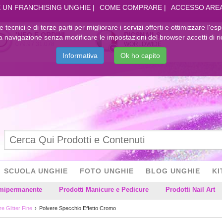
 UN FRANCHISING UNGHIE
COME COMPRARE
ACCESSO ARE
kie tecnici e di terze parti per migliorare i servizi offerti e ottimizzare l'es
INFO E ORDINI
PICSNAILS
navigazione senza modificare le impostazioni del browser accetti di ri
079.97.31.078
WORLDWIDE
Informativa
Ok ho capito
SCUOLA UNGHIE
FOTO UNGHIE
BLOG UNGHIE
KI
emipermanente
Prodotti Manicure e Pedicure
Prodotti Nail Art
e Glitter Fine
Polvere Specchio Effetto Cromo