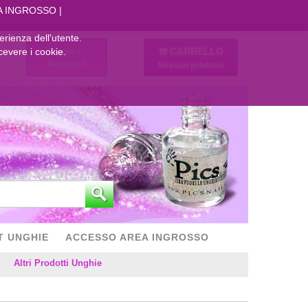
A INGROSSO
perienza dell'utente.
CARRELLO
Login
cevere i cookie.
Registrati
Nessun prodotto
T UNGHIE
ACCESSO AREA INGROSSO
Altri Prodotti Unghie