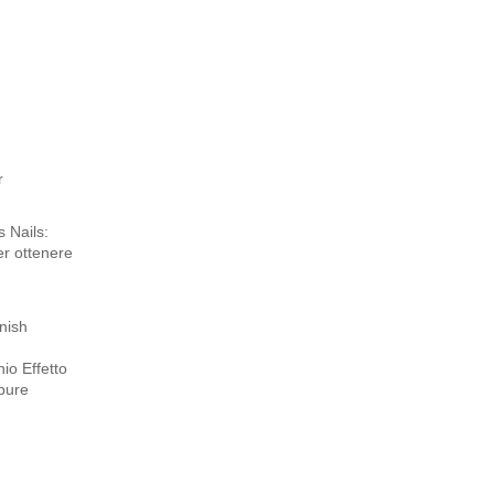
r
 Nails:
er ottenere
inish
hio Effetto
ppure