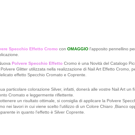
vere Specchio Effetto
Cromo
con
OMAGGIO
l'apposito pennellino pe
plicazione.
Nuova
Polvere Specchio Effetto
Cromo è una Novità del Catalogo Pics
Polvere Glitter utilizzata nella realizzazione di Nail Art Effetto Cromo, p
delicato effetto Specchio Cromato e Coprente.
ua particolare colorazione Silver, infatti, donerà alle vostre Nail Art un f
nto Cromato e leggermente riflettente.
ottenere un risultato ottimale, si consiglia di applicare la Polvere Specc
o nei lavori in cui viene scelto l’utilizzo di un Colore Chiaro ,Bianco o
parente in quanto l'effetto è Silver Coprente.