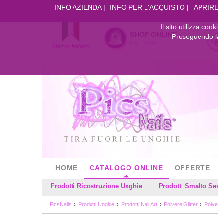
INFO AZIENDA
INFO PER L'ACQUISTO
APRIRE
Il sito utilizza coo
SHOP ONLINE
Proseguendo la 
DAL 2006
HOME
CATALOGO ONLINE
OFFERTE
Prodotti Ricostruzione Unghie
Prodotti Smalto S
PicsNails
Prodotti Unghie
Prodotti Nail Art
Polvere Glitter
Polver