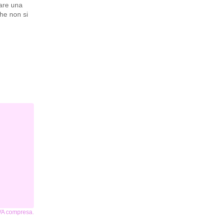
eare una
che non si
IVA compresa.