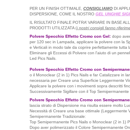
PER UN FINISH OTTIMALE,
CONSIGLIAMO
DI APPL
DISPERSIONE, COME IL NOSTRO
GEL UNGHIE SIG
IL RISULTATO FINALE POTRA’ VARIARE IN BASE A
PRODOTTI UTILIZZATA (
i nostri consigli fanno riferi
Polvere Specchio Effetto Cromo con Gel:
dopo aver 
per 120 sec in Lampada, applicare la polvere con la Sp
e Verticali in modo tale da coprire perfettamente tutta 
Eliminare gli Eccessi di Polvere con l'aiuto di un penne
Led Pics Nails.
Polvere Specchio Effetto Cromo con Semipermane
o il Monoclear (2 in 1) Pics Nails e far Catalizzare in
necessaria per Creare una Superficie Leggermente Visch
Applicare la polvere con i movimenti sopra descritti fin
Successivamente Sigillare con il Top Semipermanente P
Polvere Specchio Effetto Cromo con Semipermanen
lascia strato di Dispersione ma risulta essere molto Lu
Necessità di Creare una base ottimale (Leggermente Vis
Semipermanente Tradizionale:
Top Semipermanente Pics Nails o Monoclear (2 in 1) Pi
Dopo aver polimerizzato il Colore Semipermanente One 