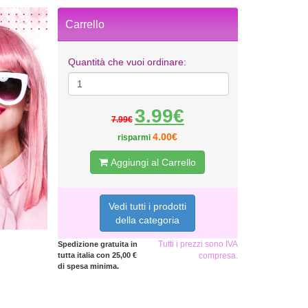
Carrello
Quantità che vuoi ordinare:
3.99€
7.99€
4.00€
risparmi
Aggiungi al Carrello
Vedi tutti i prodotti
della categoria
Tutti i prezzi sono IVA
Spedizione gratuita in
tutta italia con 25,00 €
compresa.
di spesa minima.