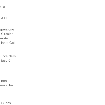
 DI
A DI
ispersione
 Circolari
derato.
illante Gel
 Pics Nails
a fase è
1 non
omo si ha
 1) Pics