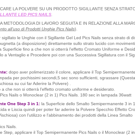
ICARE LA POLVERE SU UN PRODOTTO SIGILLANTE SENZA STRATO
ILLANTE LED PICS NAILS
.
LLA METODOLOGIA DI LAVORO SEGUITA E IN RELAZIONE ALLA MARC
mento all’uso di Prodotti Unghie Pics Nails
).
sigillato le Unghie con il Sigillante Gel Led Pics Nails senza strato di d
ugnetta (a disposizione) direttamente sullo strato lucido con movimenti
la Superficie fino a che non si otterrà l'effetto Cromato Uniforme e Desi
llo a Ventaglio e Procedere poi con una Successiva Sigillatura con il Sig
nte:
dopo aver polimerizzato il colore, applicare il Top Semipermanente
 lampada per pochissimi secondi,5 sec sono sufficienti, sgrassare (Quest
iosa su cui far Aderire la Polvere) .
o a che non si otterrà l'effetto cromato uniforme e desiderato.
ics Nails o Monoclear (2 in 1) Pics Nails. 180 sec in lampada 36watt
te One Step 3 in 1:
la Superficie dello Smalto Semipermanente 3 in 
cida e Liscia quindi per poter far aderire la Polvere Specchio Effetto Cr
chiosa) con l'utilizzo e l'abbinamento dei prodotti della Linea Smalto
cs Nails.
Step, applicare il Top Semipermanente Pics Nails o il Monoclear (2 in