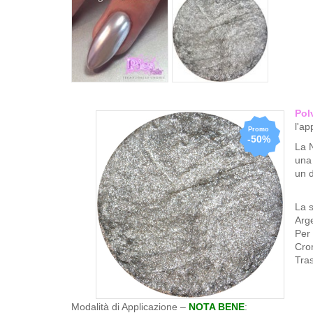
Pol
l'ap
-50%
La 
una 
un 
La s
Arge
Per 
Crom
Tras
Modalità di Applicazione –
NOTA BENE
: