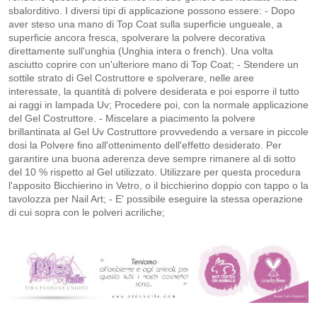
sbalorditivo. I diversi tipi di applicazione possono essere: - Dopo
aver steso una mano di Top Coat sulla superficie ungueale, a
superficie ancora fresca, spolverare la polvere decorativa
direttamente sull'unghia (Unghia intera o french). Una volta
asciutto coprire con un'ulteriore mano di Top Coat; - Stendere un
sottile strato di Gel Costruttore e spolverare, nelle aree
interessate, la quantità di polvere desiderata e poi esporre il tutto
ai raggi in lampada Uv; Procedere poi, con la normale applicazione
del Gel Costruttore. - Miscelare a piacimento la polvere
brillantinata al Gel Uv Costruttore provvedendo a versare in piccole
dosi la Polvere fino all'ottenimento dell'effetto desiderato. Per
garantire una buona aderenza deve sempre rimanere al di sotto
del 10 % rispetto al Gel utilizzato. Utilizzare per questa procedura
l'apposito Bicchierino in Vetro, o il bicchierino doppio con tappo o la
tavolozza per Nail Art; - E' possibile eseguire la stessa operazione
di cui sopra con le polveri acriliche;