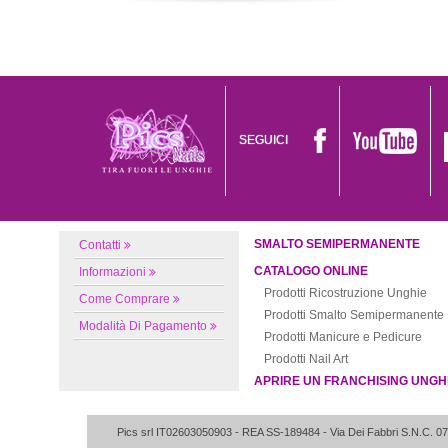
SEGUICI
SMALTO SEMIPERMANENTE
Contatti
CATALOGO ONLINE
Informazioni
Prodotti Ricostruzione Unghie
Come Comprare
Prodotti Smalto Semipermanente
Modalità Di Pagamento
Prodotti Manicure e Pedicure
Prodotti Nail Art
APRIRE UN FRANCHISING UNGH
Pics srl IT02603050903
- REA SS-189484 -
Via Dei Fabbri S.N.C.
07