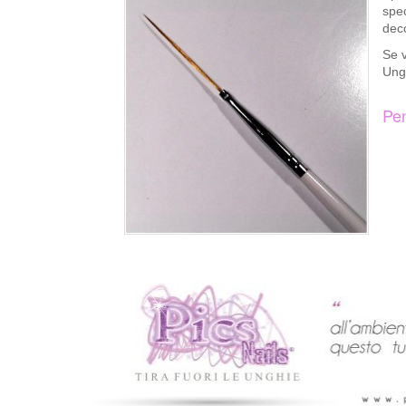
spec
deco
Se v
Ungh
Pen