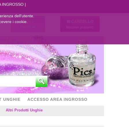
A INGROSSO
perienza dell'utente.
CARRELLO
Login
cevere i cookie.
Registrati
Nessun prodotto
T UNGHIE
ACCESSO AREA INGROSSO
Altri Prodotti Unghie