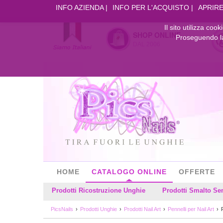
INFO AZIENDA
INFO PER L'ACQUISTO
APRIRE
Il sito utilizza coo
SHOP ONLINE
Proseguendo la 
DAL 2006
HOME
CATALOGO ONLINE
OFFERTE
Prodotti Ricostruzione Unghie
Prodotti Smalto S
PicsNails
Prodotti Unghie
Prodotti Nail Art
Pennelli per Nail Art