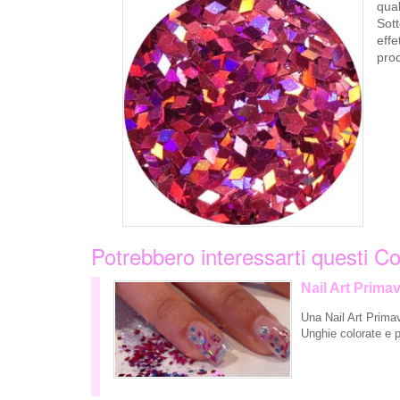
qual
Sott
effe
prod
Potrebbero interessarti questi Co
Nail Art Primav
Una Nail Art Primav
Unghie colorate e p