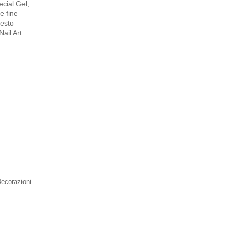
ecial Gel,
e fine
uesto
Nail Art.
Decorazioni