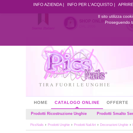
INFO AZIENDA
INFO PER L'ACQUISTO
APRIRE
Il sito utilizza coo
SHOP ONLINE
Proseguendo la 
DAL 2006
HOME
CATALOGO ONLINE
OFFERTE
Prodotti Ricostruzione Unghie
Prodotti Smalto S
PicsNails
Prodotti Unghie
Prodotti Nail Art
Decorazioni Unghie