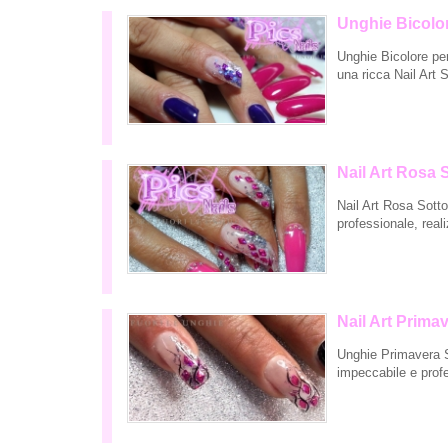
Unghie Bicolo
Unghie Bicolore per
una ricca Nail Art 
Nail Art Rosa 
Nail Art Rosa Sotto
professionale, real
Nail Art Prima
Unghie Primavera S
impeccabile e prof