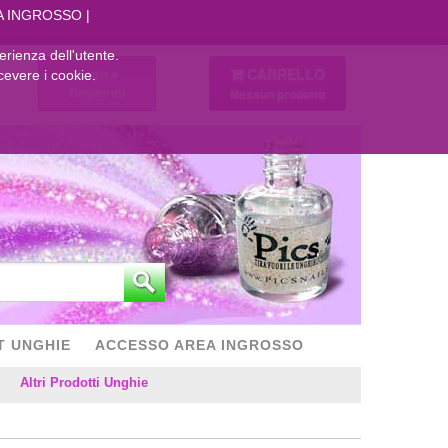
A INGROSSO
perienza dell'utente.
CARRELLO
Login
cevere i cookie.
Registrati
Nessun prodotto
T UNGHIE
ACCESSO AREA INGROSSO
Altri Prodotti Unghie