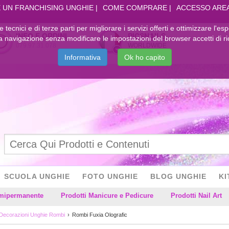
 UN FRANCHISING UNGHIE
COME COMPRARE
ACCESSO ARE
kie tecnici e di terze parti per migliorare i servizi offerti e ottimizzare l'es
INFO E ORDINI
PICSNAILS
navigazione senza modificare le impostazioni del browser accetti di ri
079.97.31.078
WORLDWIDE
Informativa
Ok ho capito
SCUOLA UNGHIE
FOTO UNGHIE
BLOG UNGHIE
KI
emipermanente
Prodotti Manicure e Pedicure
Prodotti Nail Art
Decorazioni Unghie Rombi
Rombi Fuxia Olografic