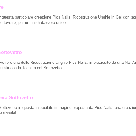
re
 questa particolare creazione Pics Nails: Ricostruzione Unghie in Gel con tagl
Sottovetro, per un finish davvero unico!
Sottovetro
vetro è una delle Ricostruzione Unghie Pics Nails, impreziosite da una Nail Ar
izzata con la Tecnica del Sottovetro.
vera Sottovetro
ottovetro in questa incredibile immagine proposta da Pics Nails: una creazio
essionale!