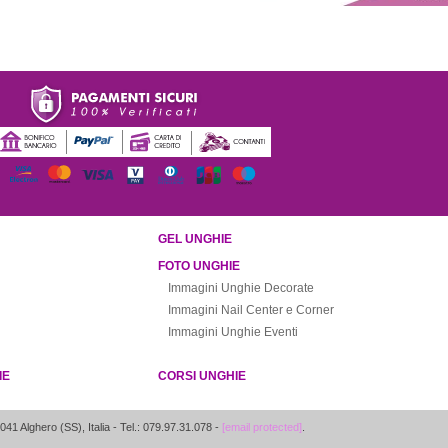
GEL UNGHIE
FOTO UNGHIE
Immagini Unghie Decorate
Immagini Nail Center e Corner
Immagini Unghie Eventi
IE
CORSI UNGHIE
041
Alghero
(
SS
),
Italia
- Tel.: 079.97.31.078 -
[email protected]
.