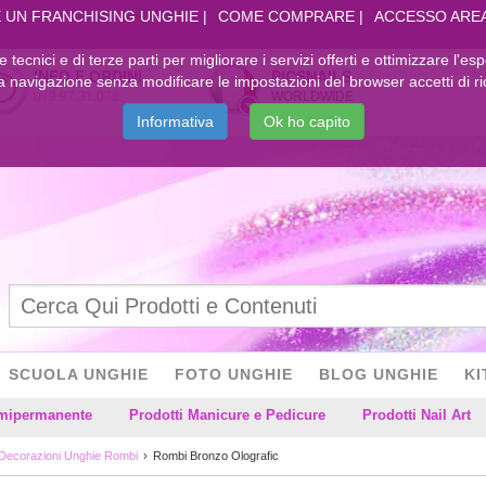
 UN FRANCHISING UNGHIE
COME COMPRARE
ACCESSO ARE
kie tecnici e di terze parti per migliorare i servizi offerti e ottimizzare l'es
INFO E ORDINI
PICSNAILS
navigazione senza modificare le impostazioni del browser accetti di ri
079.97.31.078
WORLDWIDE
Informativa
Ok ho capito
SCUOLA UNGHIE
FOTO UNGHIE
BLOG UNGHIE
KI
emipermanente
Prodotti Manicure e Pedicure
Prodotti Nail Art
Decorazioni Unghie Rombi
Rombi Bronzo Olografic