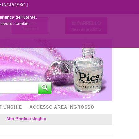
A INGROSSO
perienza dell'utente.
CARRELLO
Login
cevere i cookie.
Registrati
Nessun prodotto
T UNGHIE
ACCESSO AREA INGROSSO
Altri Prodotti Unghie