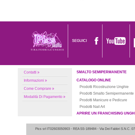
SEGUICI
SMALTO SEMIPERMANENTE
Contatti
CATALOGO ONLINE
Informazioni
Prodotti Ricostruzione Unghie
Come Comprare
Prodotti Smalto Semipermanente
Modalità Di Pagamento
Prodotti Manicure e Pedicure
Prodotti Nail Art
APRIRE UN FRANCHISING UNGH
Pics srl IT02603050903
- REA SS-189484 -
Via Dei Fabbri S.N.C.
07