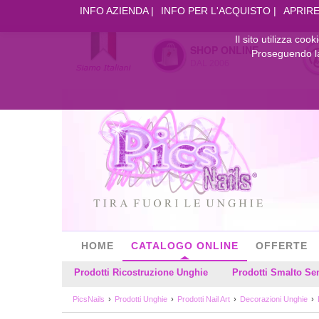
INFO AZIENDA
INFO PER L'ACQUISTO
APRIRE
Il sito utilizza coo
SHOP ONLINE
Proseguendo la 
DAL 2006
HOME
CATALOGO ONLINE
OFFERTE
Prodotti Ricostruzione Unghie
Prodotti Smalto S
PicsNails
Prodotti Unghie
Prodotti Nail Art
Decorazioni Unghie