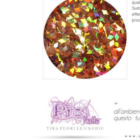
qual
Sott
effe
prod