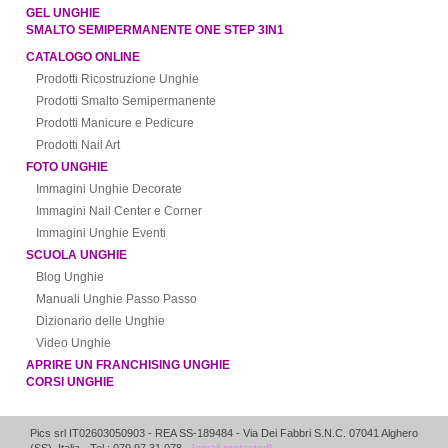
GEL UNGHIE
SMALTO SEMIPERMANENTE ONE STEP 3IN1
CATALOGO ONLINE
Prodotti Ricostruzione Unghie
Prodotti Smalto Semipermanente
Prodotti Manicure e Pedicure
Prodotti Nail Art
FOTO UNGHIE
Immagini Unghie Decorate
Immagini Nail Center e Corner
Immagini Unghie Eventi
SCUOLA UNGHIE
Blog Unghie
Manuali Unghie Passo Passo
Dizionario delle Unghie
Video Unghie
APRIRE UN FRANCHISING UNGHIE
CORSI UNGHIE
Pics srl IT02603050903
- REA SS-189484 -
Via Dei Fabbri S.N.C.
07041
Alghero