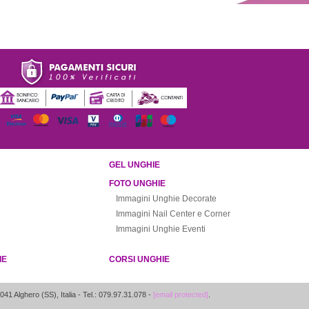
GEL UNGHIE
FOTO UNGHIE
Immagini Unghie Decorate
Immagini Nail Center e Corner
Immagini Unghie Eventi
IE
CORSI UNGHIE
041
Alghero
(
SS
),
Italia
- Tel.: 079.97.31.078 -
[email protected]
.