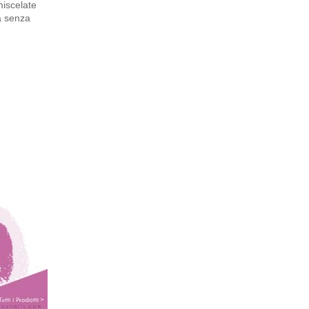
miscelate
rà senza