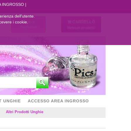
A INGROSSO
perienza dell'utente.
CARRELLO
Login
cevere i cookie.
Registrati
Nessun prodotto
T UNGHIE
ACCESSO AREA INGROSSO
Altri Prodotti Unghie