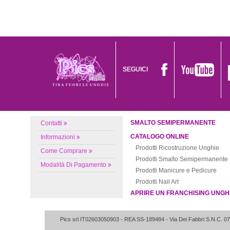
SEGUICI
SMALTO SEMIPERMANENTE
Contatti
CATALOGO ONLINE
Informazioni
Prodotti Ricostruzione Unghie
Come Comprare
Prodotti Smalto Semipermanente
Modalità Di Pagamento
Prodotti Manicure e Pedicure
Prodotti Nail Art
APRIRE UN FRANCHISING UNGH
Pics srl IT02603050903
- REA SS-189484 -
Via Dei Fabbri S.N.C.
07