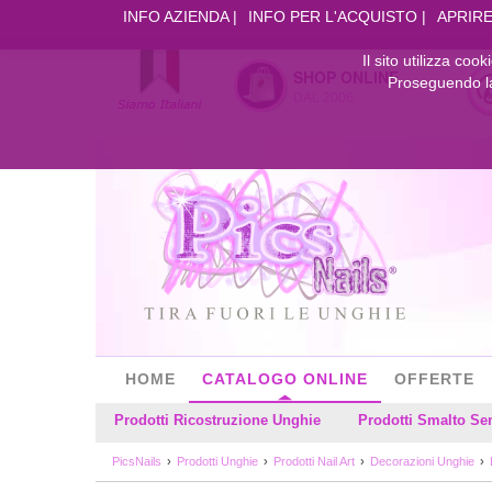
INFO AZIENDA
INFO PER L'ACQUISTO
APRIRE
Il sito utilizza coo
SHOP ONLINE
Proseguendo la 
DAL 2006
HOME
CATALOGO ONLINE
OFFERTE
Prodotti Ricostruzione Unghie
Prodotti Smalto S
PicsNails
Prodotti Unghie
Prodotti Nail Art
Decorazioni Unghie