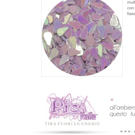
mult
con 
fiato