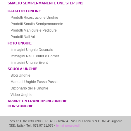
SMALTO SEMIPERMANENTE ONE STEP 3IN1
CATALOGO ONLINE
Prodotti Ricostruzione Unghie
Prodotti Smalto Semipermanente
Prodotti Manicure e Pedicure
Prodotti Nail Art
FOTO UNGHIE
Immagini Unghie Decorate
Immagini Nail Center e Corner
Immagini Unghie Eventi
SCUOLA UNGHIE
Blog Unghie
Manuali Unghie Passo Passo
Dizionario delle Unghie
Video Unghie
APRIRE UN FRANCHISING UNGHIE
CORSI UNGHIE
Pics srl IT02603050903
- REA SS-189484 -
Via Dei Fabbri S.N.C.
07041
Alghero
(
SS
),
Italia
- Tel.: 079.97.31.078 -
[email protected]
.