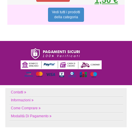
1,50 €
Vedi tutti i prodotti
della categoria
Contatti
Informazioni
Come Comprare
Modalità Di Pagamento