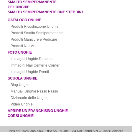
SMALTO SEMIPERMANENTE
GEL UNGHIE
SMALTO SEMIPERMANENTE ONE STEP 3IN1
CATALOGO ONLINE
Prodotti Ricostruzione Unghie
Prodotti Smalto Semipermanente
Prodotti Manicure e Pedicure
Prodotti Nail Art
FOTO UNGHIE
Immagini Unghie Decorate
Immagini Nail Center e Corner
Immagini Unghie Eventi
SCUOLA UNGHIE
Blog Unghie
Manuali Unghie Passo Passo
Dizionario delle Unghie
Video Unghie
APRIRE UN FRANCHISING UNGHIE
CORSI UNGHIE
Pics srl IT02603050903
- REA SS-189484 -
Via Dei Fabbri S.N.C.
07041
Alghero