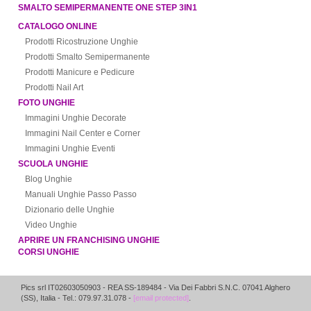
SMALTO SEMIPERMANENTE ONE STEP 3IN1
CATALOGO ONLINE
Prodotti Ricostruzione Unghie
Prodotti Smalto Semipermanente
Prodotti Manicure e Pedicure
Prodotti Nail Art
FOTO UNGHIE
Immagini Unghie Decorate
Immagini Nail Center e Corner
Immagini Unghie Eventi
SCUOLA UNGHIE
Blog Unghie
Manuali Unghie Passo Passo
Dizionario delle Unghie
Video Unghie
APRIRE UN FRANCHISING UNGHIE
CORSI UNGHIE
Pics srl IT02603050903
- REA SS-189484 -
Via Dei Fabbri S.N.C.
07041
Alghero
(
SS
),
Italia
- Tel.: 079.97.31.078 -
[email protected]
.