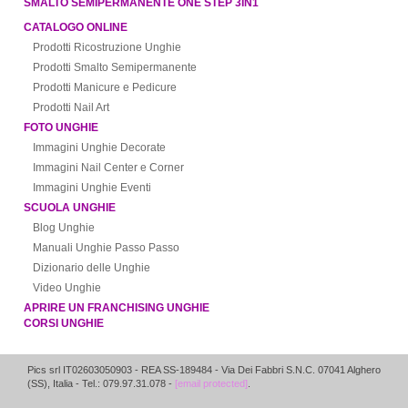
SMALTO SEMIPERMANENTE ONE STEP 3IN1
CATALOGO ONLINE
Prodotti Ricostruzione Unghie
Prodotti Smalto Semipermanente
Prodotti Manicure e Pedicure
Prodotti Nail Art
FOTO UNGHIE
Immagini Unghie Decorate
Immagini Nail Center e Corner
Immagini Unghie Eventi
SCUOLA UNGHIE
Blog Unghie
Manuali Unghie Passo Passo
Dizionario delle Unghie
Video Unghie
APRIRE UN FRANCHISING UNGHIE
CORSI UNGHIE
Pics srl IT02603050903
- REA SS-189484 -
Via Dei Fabbri S.N.C.
07041
Alghero
(
SS
),
Italia
- Tel.: 079.97.31.078 -
[email protected]
.