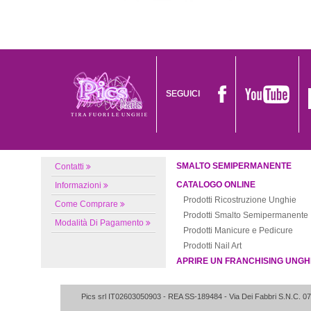
SEGUICI
SMALTO SEMIPERMANENTE
Contatti
CATALOGO ONLINE
Informazioni
Prodotti Ricostruzione Unghie
Come Comprare
Prodotti Smalto Semipermanente
Modalità Di Pagamento
Prodotti Manicure e Pedicure
Prodotti Nail Art
APRIRE UN FRANCHISING UNGH
Pics srl IT02603050903
- REA SS-189484 -
Via Dei Fabbri S.N.C.
07