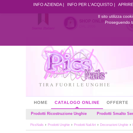
INFO AZIENDA
INFO PER L'ACQUISTO
APRIRE
Il sito utilizza coo
SHOP ONLINE
Proseguendo la 
DAL 2006
HOME
CATALOGO ONLINE
OFFERTE
Prodotti Ricostruzione Unghie
Prodotti Smalto S
PicsNails
Prodotti Unghie
Prodotti Nail Art
Decorazioni Unghie