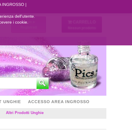
A INGROSSO
perienza dell'utente.
CARRELLO
Login
cevere i cookie.
Registrati
Nessun prodotto
T UNGHIE
ACCESSO AREA INGROSSO
Altri Prodotti Unghie