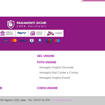
GEL UNGHIE
FOTO UNGHIE
Immagini Unghie Decorate
Immagini Nail Center e Corner
Immagini Unghie Eventi
IE
CORSI UNGHIE
041
Alghero
(
SS
),
Italia
- Tel.: 079.97.31.078 -
[email protected]
.