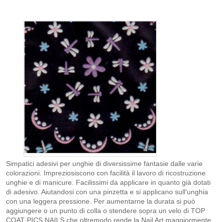
Simpatici adesivi per unghie di diversissime fantasie dalle varie
colorazioni. Impreziosiscono con facilità il lavoro di ricostruzione
unghie e di manicure. Facilissimi da applicare in quanto già dotati
di adesivo. Aiutandosi con una pinzetta e si applicano sull'unghia
con una leggera pressione. Per aumentarne la durata si può
aggiungere o un punto di colla o stendere sopra un velo di TOP
COAT PICS NAILS che oltremodo rende la Nail Art maggiormente